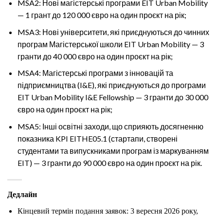
MSA2: Нові магістерські програми EIT Urban Mobility
— 1 грант до 120 000 євро на один проєкт на рік;
MSA3: Нові університети, які приєднуються до чинних
програм Магістерської школи EIT Urban Mobility — 3
гранти до 40 000 євро на один проєкт на рік;
MSA4: Магістерські програми з інновацій та
підприємництва (I&E), які приєднуються до програми
EIT Urban Mobility I&E Fellowship — 3 гранти до 30 000
євро на один проєкт на рік;
MSA5: Інші освітні заходи, що сприяють досягненню
показника KPI EITHE05.1 (стартапи, створені
студентами та випускниками програм із маркуванням
EIT) — 3 гранти до 90 000 євро на один проєкт на рік.
Дедлайн
Кінцевий термін подання заявок: 3 вересня 2026 року,