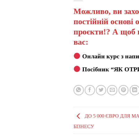
Можливо, ви захо
постійній основі 
проєкти!? А щоб 
вас:
Онлайн курс з напи
Посібник “ЯК ОТР
ДО 5 000 ЄВРО ДЛЯ 
БІЗНЕСУ