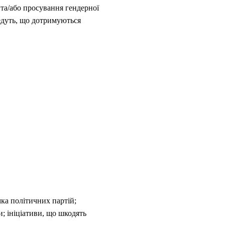
 та/або просування гендерної
ведуть, що дотримуються
ка політичних партій;
и; ініціативи, що шкодять