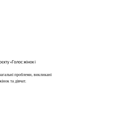
єкту «Голос жінок і
нагальні проблеми, викликані
інок та дівчат.