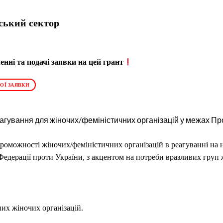
ський сектор
нні та подачі заявки на цей грант
ОЇ ЗАЯВКИ
агування для жіночих/феміністичних організацій у межах Про
роможності жіночих/феміністичних організацій в реагуванні на 
Федерації проти України, з акцентом на потреби вразливих груп ж
их жіночих організацій.