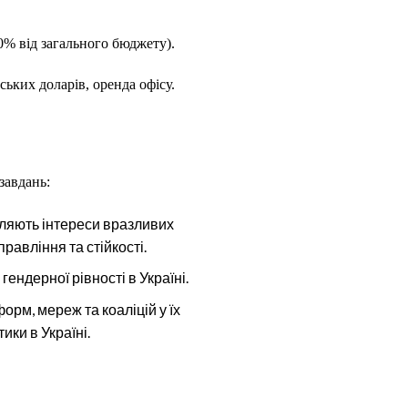
0% від загального бюджету).
ьких доларів, оренда офісу.
завдань:
вляють інтереси вразливих
равління та стійкості.
ендерної рівності в Україні.
рм, мереж та коаліцій у їх
ики в Україні.