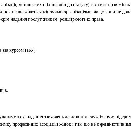
нізації, метою яких (відповідно до статуту) є захист прав жінок
ї жінок не вважаються жіночими організаціями, якщо вони не до
окрім надання послуг жінкам, розширюють їх права.
в (за курсом НБУ)
яців.
уватимуться: надання заохочень державним службовцям; підтрим
тримку професійних асоціацій жінок і тих, що не є феміністичним