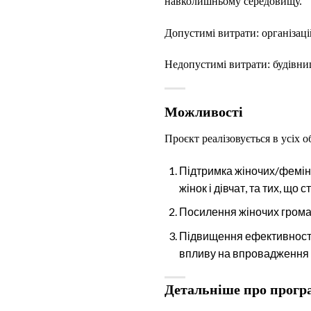
навколишньому середовищу.
Допустимі витрати: організаці
Недопустимі витрати: будівниц
Можливості
Проєкт реалізовується в усіх о
Підтримка жіночих/феміні
жінок і дівчат, та тих, щ
Посилення жіночих громадс
Підвищення ефективності 
впливу на впровадження ге
Детальніше про прог