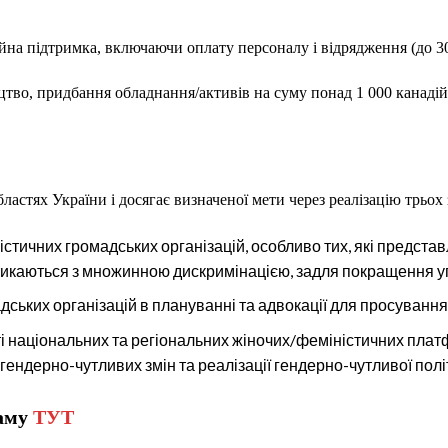
йна підтримка, включаючи оплату персоналу і відрядження (до 3
тво, придбання обладнання/активів на суму понад 1 000 канадійс
бластях України і досягає визначеної мети через реалізацію трьох 
стичних громадських організацій, особливо тих, які предста
о стикаються з множинною дискримінацією, задля покращення уп
ьких організацій в плануванні та адвокації для просування г
національних та регіональних жіночих/феміністичних платфо
ндерно-чутливих змін та реалізації гендерно-чутливої політ
раму
ТУТ