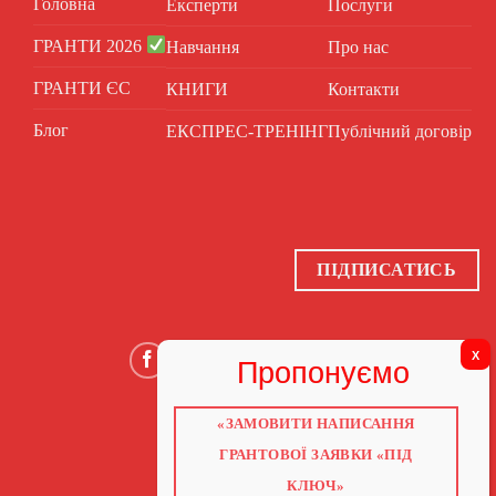
Головна
Експерти
Послуги
ГРАНТИ 2026
Навчання
Про нас
ГРАНТИ ЄС
КНИГИ
Контакти
Блог
ЕКСПРЕС-ТРЕНІНГ
Публічний договір
ПІДПИСАТИСЬ
«ЗАМОВИТИ НАПИСАННЯ
ГОЛОВНА
ПРО НАС
ГРАНТОВОЇ ЗАЯВКИ «ПІД
ГРАНТИ 2026
ГРАНТИ ЄС
КЛЮЧ»