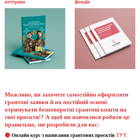
ветерана
фон
Можливо, ви захочете самостійно оформляти
грантові заявки й на постійній основі
отримувати безповоротні грантові кошти на
свої проєкти!? А щоб ви навчилися робити це
правильно, ми розробили для вас:
Онлайн курс з написання грантових проєктів
ТУТ