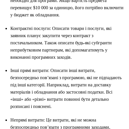
необхідні для програми. Якщо вартість предмета
перевищує $10 000 за одиницю, його потрібно включити
у бюджет як обладнання.
Контрактні послуги: Описати товари і послуги, які
заявник планує закупити через контракт з
постачальником. Також описати будь-які субгранти
неприбутковим партнерам, які допомагатимуть у
виконанні програмних заходів.
Інші прямі витрати: Описати інші витрати,
безпосередньо пов’язані з програмою, які не підпадають
під інші категорії. Наприклад, витрати на доставку
матеріалів і обладнання або застосовні податки. Всі
«інші» або «різні» витрати повинні бути детально
розписані і пояснені.
Непрямі витрати: Це витрати, які не можна
безпосередньо пов’язати з програмними заходами,