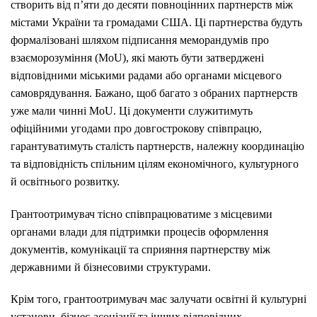
створить від п’яти до десяти повноцінних партнерств між
містами України та громадами США. Ці партнерства будуть
формалізовані шляхом підписання меморандумів про
взаєморозуміння (MoU), які мають бути затверджені
відповідними міськими радами або органами місцевого
самоврядування. Бажано, щоб багато з обраних партнерств
уже мали чинні MoU. Ці документи служитимуть
офіційними угодами про довгострокову співпрацю,
гарантуватимуть сталість партнерств, належну координацію
та відповідність спільним цілям економічного, культурного
й освітнього розвитку.
Грантоотримувач тісно співпрацюватиме з місцевими
органами влади для підтримки процесів оформлення
документів, комунікації та сприяння партнерству між
державними й бізнесовими структурами.
Крім того, грантоотримувач має залучати освітні й культурні
установи, бізнес-асоціації та інших відповідних