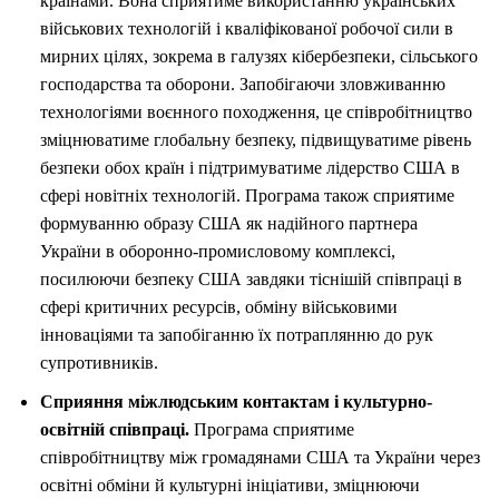
країнами. Вона сприятиме використанню українських
військових технологій і кваліфікованої робочої сили в
мирних цілях, зокрема в галузях кібербезпеки, сільського
господарства та оборони. Запобігаючи зловживанню
технологіями воєнного походження, це співробітництво
зміцнюватиме глобальну безпеку, підвищуватиме рівень
безпеки обох країн і підтримуватиме лідерство США в
сфері новітніх технологій. Програма також сприятиме
формуванню образу США як надійного партнера
України в оборонно-промисловому комплексі,
посилюючи безпеку США завдяки тіснішій співпраці в
сфері критичних ресурсів, обміну військовими
інноваціями та запобіганню їх потраплянню до рук
супротивників.
Сприяння міжлюдським контактам і культурно-
освітній співпраці.
Програма сприятиме
співробітництву між громадянами США та України через
освітні обміни й культурні ініціативи, зміцнюючи