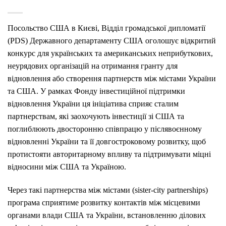
Посольство США в Києві, Відділ громадської дипломатії
(PDS) Державного департаменту США оголошує відкритий
конкурс для українських та американських неприбуткових,
неурядових організацій на отримання гранту для
відновлення або створення партнерств між містами України
та США. У рамках Фонду інвестиційної підтримки
відновлення України ця ініціатива сприяє сталим
партнерствам, які заохочують інвестиції зі США та
поглиблюють двосторонню співпрацю у післявоєнному
відновленні України та її довгостроковому розвитку, щоб
протистояти авторитарному впливу та підтримувати міцні
відносини між США та Україною.
Через такі партнерства між містами (sister-city partnerships)
програма сприятиме розвитку контактів між місцевими
органами влади США та України, встановленню ділових