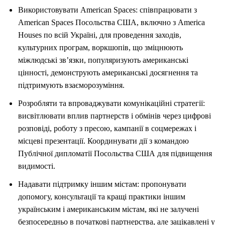
Використовувати American Spaces: співпрацювати з
American Spaces Посольства США, включно з America
Houses по всій Україні, для проведення заходів,
культурних програм, воркшопів, що зміцнюють
міжлюдські зв’язки, популяризують американські
цінності, демонструють американські досягнення та
підтримують взаєморозуміння.
Розробляти та впроваджувати комунікаційні стратегії:
висвітлювати вплив партнерств і обмінів через цифрові
розповіді, роботу з пресою, кампанії в соцмережах і
місцеві презентації. Координувати дії з командою
Публічної дипломатії Посольства США для підвищення
видимості.
Надавати підтримку іншим містам: пропонувати
допомогу, консультації та кращі практики іншим
українським і американським містам, які не залучені
безпосередньо в початкові партнерства, але зацікавлені у