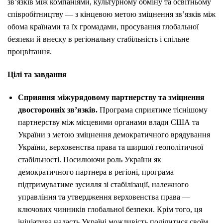
зв’язків між компаніями, культурному обміну та освітньому
співробітництву — з кінцевою метою зміцнення зв’язків між
обома країнами та їх громадами, просування глобальної
безпеки й внеску в регіональну стабільність і спільне
процвітання.
Цілі та завдання
Сприяння міжурядовому партнерству та зміцнення
двосторонніх зв’язків.
Програма сприятиме тіснішому
партнерству між місцевими органами влади США та
України з метою зміцнення демократичного врядування
України, верховенства права та ширшої геополітичної
стабільності. Посилюючи роль України як
демократичного партнера в регіоні, програма
підтримуватиме зусилля зі стабілізації, належного
управління та утвердження верховенства права —
ключових чинників глобальної безпеки. Крім того, ця
ініціатива надасть Україні можливість поділитися своїм