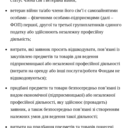
статус члена сім’ї ветерана війни;
ветеран війни та/або члени його сім’ї є самозайнятими
особами – фізичними особами-підприємцями (далі –
ФОП) першої, другої та третьої групиплатників єдиного
податку або здійснюють незалежну професійну
діяльність;
витрати, які заявник просить відшкодувати, пов’язані із
закупівлею предметів та товарів для ведення
підприємницької або незалежної професійної діяльності
(витрати на оренду або інші послуги/роботи Фондам не
відшкодовуються);
придбані предмети та товари безпосередньо пов’язані із
видом економічної (підприємницької) або незалежної
професійної діяльності, яку здійснює (провадить)
заявник, а також безпосередньо пов’язані зі створенням
належних умов для ведення такої діяльності;
витрати на придбання предметів та товарів понесені