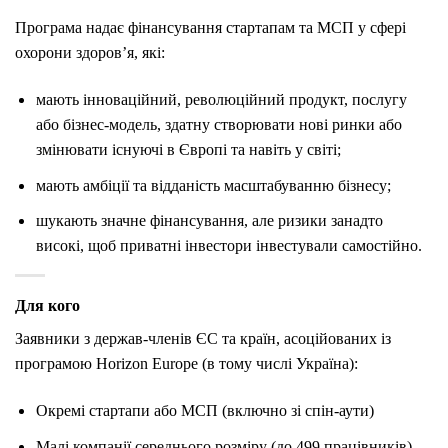
Програма надає фінансування стартапам та МСП у сфері
охорони здоров’я, які:
мають інноваційний, революційний продукт, послугу
або бізнес-модель, здатну створювати нові ринки або
змінювати існуючі в Європі та навіть у світі;
мають амбіції та відданість масштабуванню бізнесу;
шукають значне фінансування, але ризики занадто
високі, щоб приватні інвестори інвестували самостійно.
Для кого
Заявники з держав-членів ЄС та країн, асоційованих із
програмою Horizon Europe (в тому числі Україна):
Окремі стартапи або МСП (включно зі спін-аути)
Малі компанії середнього розміру (до 499 працівників),