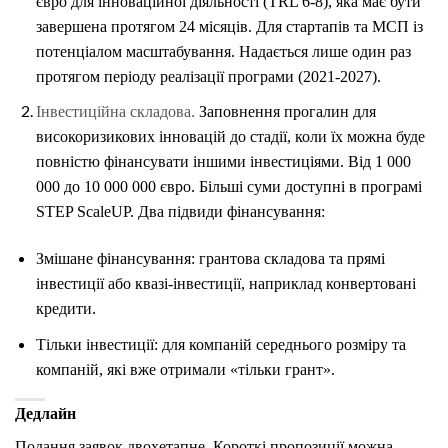
євро для інноваційної діяльності (TRL 6‑8), яка має бути
завершена протягом 24 місяців. Для стартапів та МСП із
потенціалом масштабування. Надається лише один раз
протягом періоду реалізації програми (2021‑2027).
Інвестиційна складова.
Заповнення прогалин для
високоризикових інновацій до стадії, коли їх можна буде
повністю фінансувати іншими інвестиціями. Від 1 000
000 до 10 000 000 євро. Більші суми доступні в програмі
STEP ScaleUP. Два підвиди фінансування:
Змішане фінансування: грантова складова та прямі
інвестиції або квазі-інвестиції, наприклад конвертовані
кредити.
Тільки інвестиції: для компаній середнього розміру та
компаній, які вже отримали «тільки грант».
Дедлайн
Подання заявок двохетапне. Короткі пропозиції можна