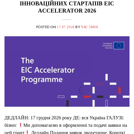
ІННОВАЦІЙНИХ СТАРТАПІВ EIC
ACCELERATOR 2026
POSTED ON
BY
17.07.2026
ЧАС ЗМІН
ДЕДЛАЙН: 17 грудня 2026 року ДЕ: вся Україна ГАЛУЗІ:
бізнес
Ми допомагаємо в оформленні та подачі заявки на
цей грант
Дедлайн Подання заявок двохетапне. Короткі