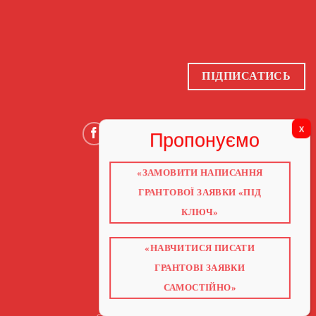
ПІДПИСАТИСЬ
«ЗАМОВИТИ НАПИСАННЯ
ГОЛОВНА
ПРО НАС
ГРАНТОВОЇ ЗАЯВКИ «ПІД
ГРАНТИ 2026
КЛЮЧ»
ГРАНТИ ЄС
БЛОГ
ПОСЛУГИ
НАВЧАННЯ
«НАВЧИТИСЯ ПИСАТИ
КНИГИ
КОНТАКТИ
ГРАНТОВІ ЗАЯВКИ
ВІДЕО ПРО ГРАНТИ
САМОСТІЙНО»