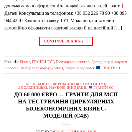
допомагаємо в оформленні та подачі заявки на цей грант
Деталі Консультації за телефоном: +38 032 226 78 90 +38 095
044 42 01 Залишити заявку ТУТ Можливо, ви захочете
самостійно оформляти грантові заявки й на постійній […]
CONTINUE READING
→
Posted in
,
,
,
Бізнес
ГРАНТИ ТУТ
Громадський сектор
Дослідницькі, наукові
,
,
,
інновації
Місцеве самоврядування
Охорона здоров’я
ГРАНТИ ЄС
АГРО
,
БІЗНЕС
,
ВИРОБНИЦТВО
,
ГРАНТИ ТУТ
,
ДОСЛІДНИЦЬКІ, НАУКОВІ ІННОВАЦІЇ
,
ГРАНТИ ЄС
ДО 60 000 ЄВРО — ГРАНТИ ДЛЯ МСП
НА ТЕСТУВАННЯ ЦИРКУЛЯРНИХ
БІОЕКОНОМІЧНИХ БІЗНЕС-
МОДЕЛЕЙ (C4B)
POSTED ON
BY
23.07.2026
ЧАС ЗМІН