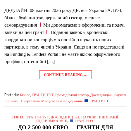
ДЕДЛАЙН: 08 жовтня 2026 року ДЕ: вся Україна ГАЛУЗІ:
бізнес, будівництво, державний сектор, місцеве
самоврядування
Ми допомагаємо в оформленні та подачі
заявки на цей грант
Подання заявок Європейські
координатори консорціумів постійно шукають нових
партнерів, в тому числі з України. Якщо ви не представлені
на Funding & Tenders Portal і не маєте якісно оформленого
профілю, потенційні […]
CONTINUE READING
→
Posted in
,
,
,
Бізнес
ГРАНТИ ТУТ
Громадський сектор
Дослідницькі, наукові
,
,
,
інновації
Енергетика
Місцеве самоврядування
ГРАНТИ ЄС
БІЗНЕС
,
ГРАНТИ ТУТ
,
ДОСЛІДНИЦЬКІ, НАУКОВІ ІННОВАЦІЇ
,
ПІДТРИМКА МСП
,
ГРАНТИ ЄС
ДО 2 500 000 ЄВРО — ГРАНТИ ДЛЯ