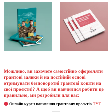
Можливо, ви захочете самостійно оформляти
грантові заявки й на постійній основі
отримувати безповоротні грантові кошти на
свої проєкти!? А щоб ви навчилися робити це
правильно, ми розробили для вас:
Онлайн курс з написання грантових проєктів
ТУТ