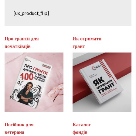
[ux_product_flip]
Про гранти для
Як отримати
початківців
гран
Посібник для
Каталог
ветерана
фон