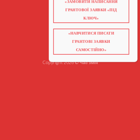
«ЗАМОВИТИ НАПИСАННЯ
ГОЛОВНА
ПРО НАС
ГРАНТОВОЇ ЗАЯВКИ «ПІД
ГРАНТИ 2026
ГРАНТИ ЄС
КЛЮЧ»
БЛОГ
ПОСЛУГИ
НАВЧАННЯ
КНИГИ
«НАВЧИТИСЯ ПИСАТИ
КОНТАКТИ
ГРАНТОВІ ЗАЯВКИ
ВІДЕО ПРО ГРАНТИ
САМОСТІЙНО»
Copyright 2026 ©
Час змін