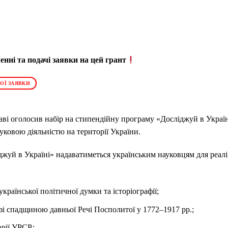
нні та подачі заявки на цей грант
ОЇ ЗАЯВКИ
і оголосив набір на стипендійну програму «Досліджуй в Україн
ауковою діяльністю на території України.
жуй в Україні» надаватиметься українським науковцям для реаліз
країнської політичної думки та історіографії;
ї зі спадщиною давньої Речі Посполитої у 1772–1917 рр.;
орії УРСР;