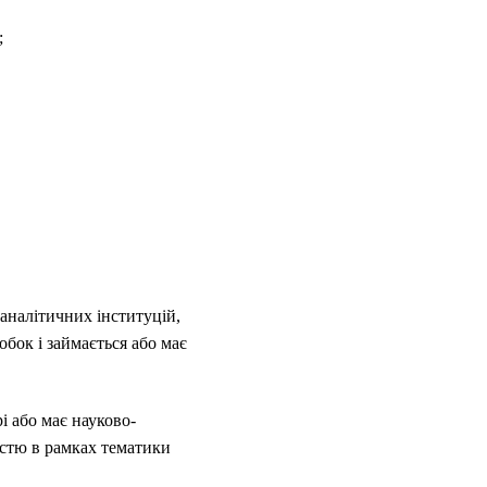
;
аналітичних інституцій,
бок і займається або має
і або має науково-
істю в рамках тематики