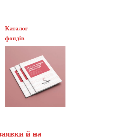
Каталог
ерана
фонді
заявки й на