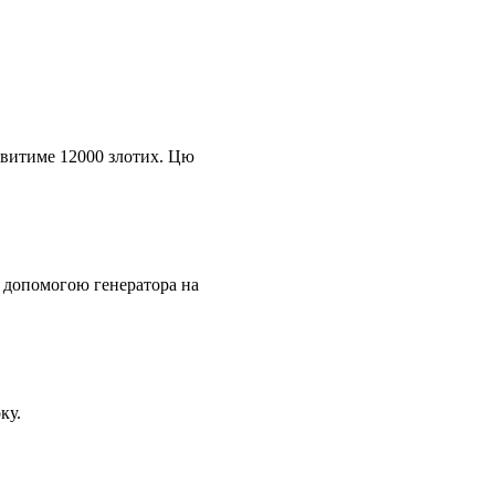
новитиме 12000 злотих. Цю
а допомогою генератора на
ку.