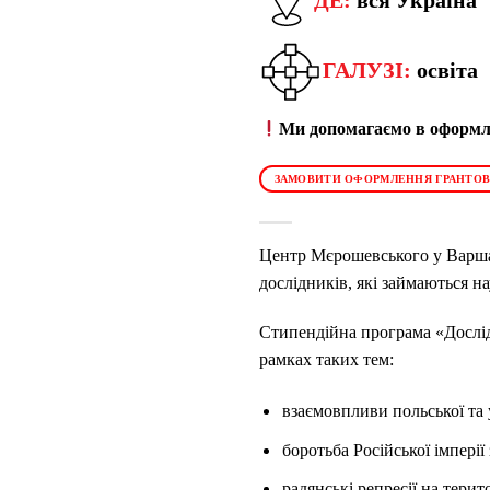
ГАЛУЗІ:
освіта
Ми допомагаємо в оформле
ЗАМОВИТИ ОФОРМЛЕННЯ ГРАНТОВ
Центр Мєрошевського у Варшав
дослідників, які займаються н
Стипендійна програма «Дослід
рамках таких тем:
взаємовпливи польської та у
боротьба Російської імпері
радянські репресії на терит