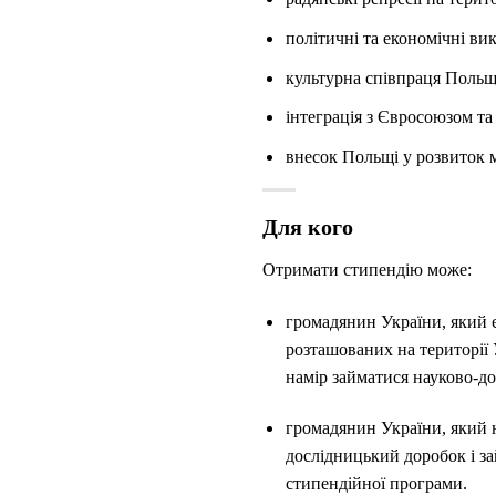
політичні та економічні вик
культурна співпраця Польщі
інтеграція з Євросоюзом та
внесок Польщі у розвиток 
Для кого
Отримати стипендію може:
громадянин України, який є
розташованих на території 
намір займатися науково-д
громадянин України, який н
дослідницький доробок i за
стипендійної програми.