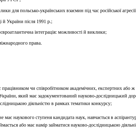
лики для польсько-українських взаємин під час російської агресії
 й України після 1991 р.;
 євроатлантична інтеграція: можливості й виклики;
міжнародного права.
 працівником чи співробітником академічних, експертних або ж 
України, який має задокументований науково-дослідницький доро
ослідницькою діяльністю в рамках тематики конкурсу;
е має наукового ступеня кандидата наук, навчається в аспірантур
ймається або має намір займатися науково-дослідницькою діяльн