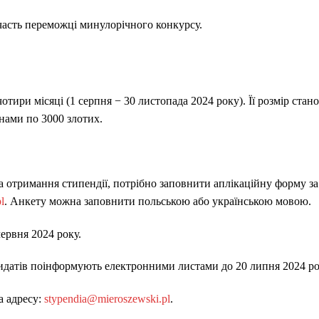
часть переможці минулорічного конкурсу.
отири місяці (1 серпня − 30 листопада 2024 року). Її розмір ста
нами по 3000 злотих.
на отримання стипендії, потрібно заповнити аплікаційну форму з
l
. Анкету можна заповнити польською або українською мовою.
червня 2024 року.
идатів поінформують електронними листами до 20 липня 2024 ро
а адресу:
stypendia@mieroszewski.pl
.