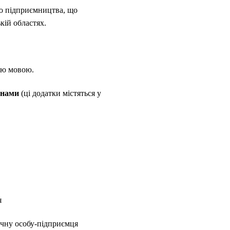
го підприємництва, що
кій областях.
кою мовою.
тинами
(ці додатки містяться у
я
ичну особу-підприємця