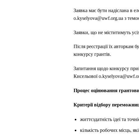
Заявка має бути надіслана в 
o.kyselyova@uwf.org.ua з темо
Заявки, що не міститимуть усі
Після реєстрації їх авторкам 
конкурсу грантів.
Запитання щодо конкурсу прий
Кисельової o.kyselyova@uwf.or
Процес оцінювання грантови
Критерії відбору переможни
життєздатність ідеї та точн
кількість робочих місць, я