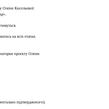
ту Олени Кисельової:
иці
».
атимуться.
ватись на всіх етапах
инаторки проєкту Олени
ентально підтвердженого);