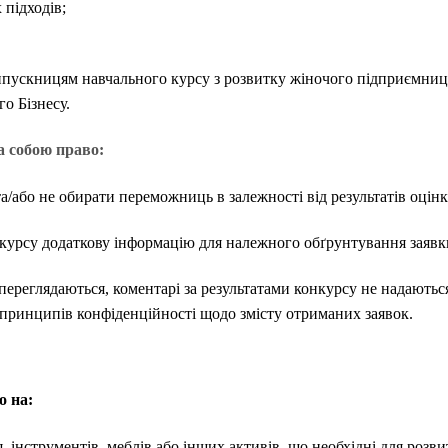
підходів;
ипускницям навчального курсу з розвитку жіночого підприємницт
о Бізнесу.
а собою право:
/або не обирати переможниць в залежності від результатів оцінк
нкурсу додаткову інформацію для належного обґрунтування заявк
 переглядаються, коментарі за результатами конкурсу не надаютьс
 принципів конфіденційності щодо змісту отриманих заявок.
о на:
 інструментів, меблів або інших активів, що необхідні для розви