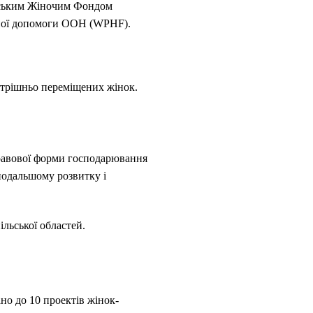
їнським Жіночим Фондом
рної допомоги ООН (WPHF).
нутрішньо переміщених жінок.
правової форми господарювання
 подальшому розвитку і
ільської областей.
но до 10 проектів жінок-