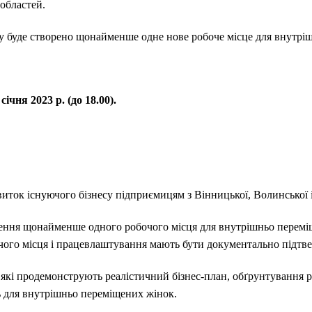
областей.
ту буде створено щонайменше одне нове робоче місце для внутрі
ічня 2023 р. (до 18.00).
иток існуючого бізнесу підприємицям з Вінницької, Волинської і
ення щонайменше одного робочого місця для внутрішньо перемі
чого місця і працевлаштування мають бути документально підтве
 які продемонструють реалістичний бізнес-план, обґрунтування р
ь для внутрішньо переміщених жінок.