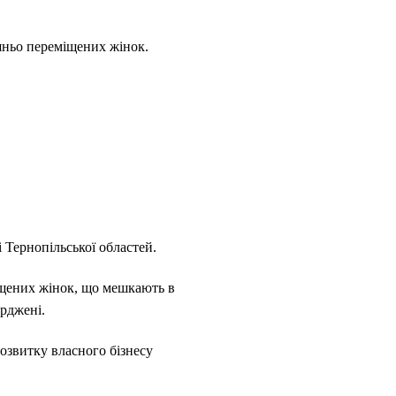
шньо переміщених жінок.
 Тернопільської областей.
щених жінок, що мешкають в
рджені.
озвитку власного бізнесу