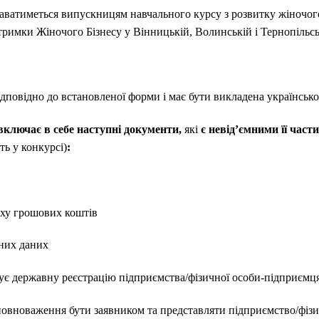
даватиметься випускницям навчального курсу з розвитку жіночо
тримки Жіночого Бізнесу у Вінницькій, Волинській і Тернопільсь
ідповідно до встановленої форми і має бути викладена українсь
 включає в себе наступні документи,
які
є невід’ємними її час
ть у конкурсі)
:
уху грошових коштів
ьних даних
чує державну реєстрацію підприємства/фізичної особи-підприємц
повноваження бути заявником та представляти підприємство/фіз