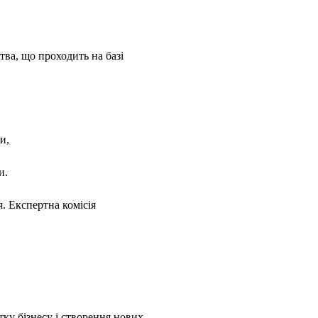
ва, що проходить на базі
и,
и.
я. Експертна комісія
тку бізнесу і створення нових