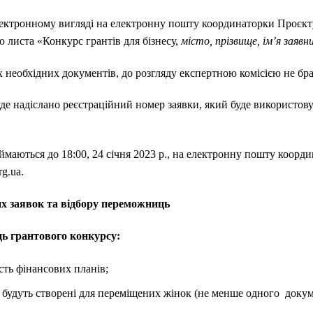
електронному вигляді на електронну пошту координаторки Проєк
ю листа «Конкурс грантів для бізнесу,
місто,
прізвище, ім’я заявн
х необхідних документів, до розгляду експертною комісією не бр
буде надіслано реєстраційний номер заявки, який буде використову
маються до 18:00, 24 січня 2023 р., на електронну пошту коорд
g.ua.
х заявок та відбору переможниць
ць грантового конкурсу:
ість фінансових планів;
кі будуть створені для переміщених жінок (не менше одного
докум