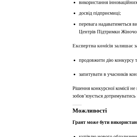
використання інноваційних 
досвід підприємиці;
перевага надаватиметься в
Центрів Підтримки Жіночог
Експертна комісія залишає з
продовжити дію конкурсу та
запитувати в учасників ко
Рішення конкурсної комісії не
зобов’язується дотримуватись
Можливості
Грант може бути використан
купівлю нового обладнання,