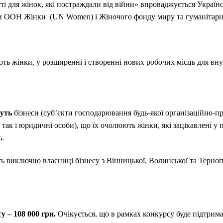
і для жінок, які постраждали від війни» впроваджується Укра
ри ООН Жінки
(UN Women) і Жіночого фонду миру та гуманіта
ють жінки, у розширенні і створенні нових робочих місць для в
жуть
бізнеси (суб’єкти господарювання будь-якої організаційно-
, так і юридичні особи), що їх очолюють жінки, які зацікавлені у
ь.
ь виключно власниці бізнесу з Вінницької, Волинської та Терноп
 – 108 000 грн.
Очікується, що в рамках конкурсу буде підтрима