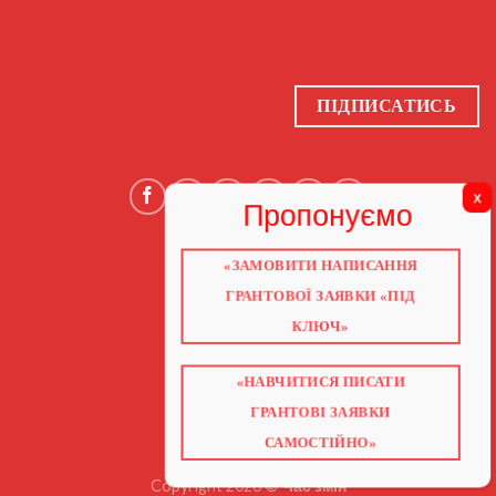
ПІДПИСАТИСЬ
«ЗАМОВИТИ НАПИСАННЯ
ГОЛОВНА
ПРО НАС
ГРАНТОВОЇ ЗАЯВКИ «ПІД
ГРАНТИ 2026
ГРАНТИ ЄС
КЛЮЧ»
БЛОГ
ПОСЛУГИ
НАВЧАННЯ
«НАВЧИТИСЯ ПИСАТИ
КНИГИ
КОНТАКТИ
ГРАНТОВІ ЗАЯВКИ
ВІДЕО ПРО ГРАНТИ
САМОСТІЙНО»
Copyright 2026 ©
Час змін