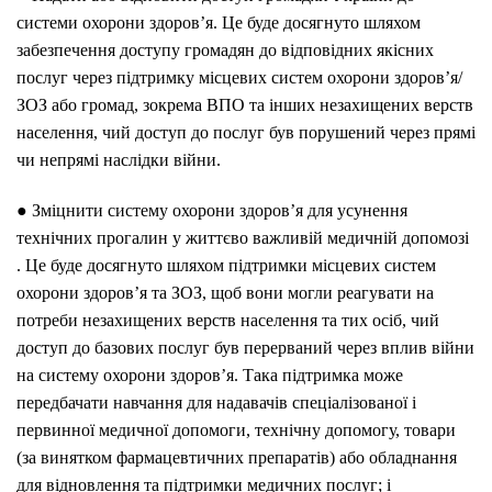
системи охорони здоров’я. Це буде досягнуто шляхом
забезпечення доступу громадян до відповідних якісних
послуг через підтримку місцевих систем охорони здоров’я/
ЗОЗ або громад, зокрема ВПО та інших незахищених верств
населення, чий доступ до послуг був порушений через прямі
чи непрямі наслідки війни.
● Зміцнити систему охорони здоров’я для усунення
технічних прогалин у життєво важливій медичній допомозі
. Це буде досягнуто шляхом підтримки місцевих систем
охорони здоров’я та ЗОЗ, щоб вони могли реагувати на
потреби незахищених верств населення та тих осіб, чий
доступ до базових послуг був перерваний через вплив війни
на систему охорони здоров’я. Така підтримка може
передбачати навчання для надавачів спеціалізованої і
первинної медичної допомоги, технічну допомогу, товари
(за винятком фармацевтичних препаратів) або обладнання
для відновлення та підтримки медичних послуг; і