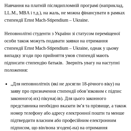
Навчання на платній післядипломній програмі (наприклад,
LL.M., MBA і т.д.), на жаль, не можна фінансувати в рамках
стипендії Ernst Mach-Stipendium – Ukraine.
Неповнолітні студенти з України зі статусом переміщеної
особи також можуть подавати заявки на отримання
стипендії Ernst Mach-Stipendium – Ukraine, однак у цьому
випадку згоди про прийняття умов стипендії мають
підписати стипендію батьків.
Зверніть увагу на наступні
положення:
„Для неповнолітніх (які не досягли 18-річного віку) на
заяву про призначення стипендії обов’язковим є підпис
законного(-их) пікуна(-ів).
Для цього законного
представника необхідно вказати ім’я та прізвище, а також
номер телефону або адресу електронної пошти та менше
підтвердити власним або професійним електронним
підписом, що він/вона згоден(-на) на отримання