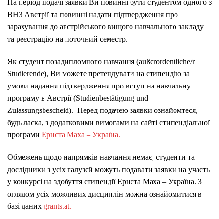
На період подачі заявки Ви повинні бути студентом одного з
ВНЗ Австрії та повинні надати підтвердження про
зарахування до австрійського вищого навчального закладу
та реєстрацію на поточний семестр.
Як студент позадипломного навчання (außerordentliche/r
Studierende), Ви можете претендувати на стипендію за
умови надання підтвердження про вступ на навчальну
програму в Австрії (Studienbestätigung und
Zulassungsbescheid).
Перед подачею заявки ознайомтеся,
будь ласка, з додатковими вимогами на сайті стипендіальної
програми
Ернста Маха – Україна.
Обмежень щодо напрямків навчання немає, студенти та
дослідники з усіх галузей можуть подавати заявки на участь
у конкурсі на здобуття стипендії Ернста Маха – Україна.
З
оглядом усіх можливих дисциплін можна ознайомитися в
базі даних
grants.at.