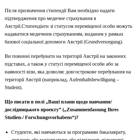
Після призначення стипендії Вам необхідно надати
підтвердження про медичне страхування в
Австрії.
Стипендіати зі статусом переміщеної особи можуть
надаватися медичним страхуванням, виданим у рамках
базової соціальної допомоги Австрії (Grundversorgung).
Ви повинні перебувати на території Австрії на законних
підставах, а також у статусі переміщеної особи або за
наявності візи, яка дозволяє довгострокове перебування на
території Австрії (наприклад, Aufenthaltsbewilligung –
Student).
Що писати в полі „Ваші плани щодо навчання/
дослідницького проекту” („Zusammenfassung Ihres
Studien-/ Forschungsvorhabens“)?
Студенти, які навчаються за програмами бакалаврату,
диплому або магістратури або відвідують підготовчі