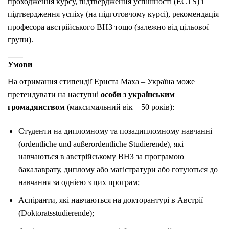
проходження курсу, підтвердження успішності (ECTS) і
підтвердження успіху (на підготовчому курсі), рекомендація
професора австрійського ВНЗ тощо (залежно від цільової
групи).
Умови
На отримання стипендії Ернста Маха – Україна може
претендувати на наступні
особи з українським
громадянством
(максимальний вік – 50 років):
Студенти на дипломному та позадипломному навчанні
(ordentliche und außerordentliche Studierende), які
навчаються в австрійському ВНЗ за програмою
бакалаврату, диплому або магістратури або готуються до
навчання за однією з цих програм;
Аспіранти, які навчаються на докторантурі в Австрії
(Doktoratsstudierende);