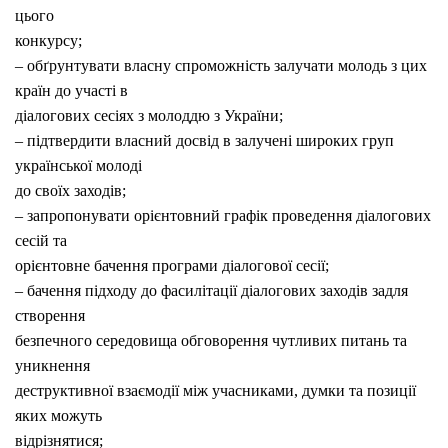
цього
конкурсу;
– обґрунтувати власну спроможність залучати молодь з цих
країн до участі в
діалогових сесіях з молоддю з України;
– підтвердити власний досвід в залучені широких груп
української молоді
до своїх заходів;
– запропонувати орієнтовний графік проведення діалогових
сесій та
орієнтовне бачення програми діалогової сесії;
– бачення підходу до фасилітації діалогових заходів задля
створення
безпечного середовища обговорення чутливих питань та
уникнення
деструктивної взаємодії між учасниками, думки та позиції
яких можуть
відрізнятися;