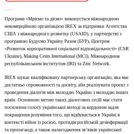
Програма «Мріємо та діємо» виконується міжнародною
некомерційною організацією IREX за підтримки Агентства
США з міжнародного розвитку (USAID), у партнерстві з
програмою Будуємо Україну Разом (БУР), Центром
«Розвиток корпоративної соціальної відповідальності» (CSR
Ukraine), Making Cents International (MCI), Міжнародним
республіканським інститутом (IRI) та Zinc Network.
IREX шукає кваліфіковану партнерську організацію, яка має
достатньо спроможності та досвіту, аби реалізувати проєкт з
проведення діалогів між молоддю України з молоддю інших
країн. Основною метою таких діалогових сесій має стати
посилення голосу української молоді за кордоном задля
покращення розуміння того, що відбувається в Україні в
контексті війни із росією, протидія російській дезінформації
та пропаганді, а також налагодження зв’язків української