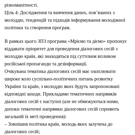
різноманітності.
Ціль 4: Дослідження та вивчення даних, пов’язаних з
молоддю, тенденцій та підходів інформування молодіжної
політики та створення програм.
В рамках цього ЗПЗ програма «Мріємо та діємо» пропонує
віддавати пріоритет для проведення діалогових сесій з
молоддю країн, які знаходяться під суттєвим впливом
російської пропаганди та дезінформації.
Очікувана тематика діалогових сесій має охоплювати
широке коло суспільно-політичних питань розвитку
України та країн, з молоддю яких будуть запропоновані
відповідні заходи. Прикладами тематичних напрямків
діалогових сесій є наступні (але не обмежуються ними,
допоки тематичні напрямки діалогових сесій сприяють
загальній їх меті проведення):
– Зовнішня політика країн, молодь яких залучена до
діалогових сесій;