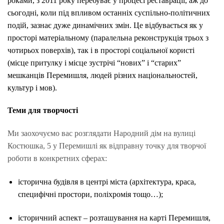
роками, з 2011 року перебуває у процесі реставрації, аж до
сьогодні, коли під впливом останніх суспільно-політичних
подій, зазнає дуже динамічних змін. Це відбувається як у
просторі матеріальному (паралельна реконструкція трьох з
чотирьох поверхів), так і в просторі соціальної користі
(місце притулку і місце зустрічі “нових” і “старих”
мешканців Перемишля, людей різних національностей,
культур і мов).
Теми для творчості
Ми заохочуємо вас розглядати Народний дім на вулиці
Костюшка, 5 у Перемишлі як відправну точку для творчої
роботи в конкретних сферах:
історична будівля в центрі міста (архітектура, краса,
специфічні простори, поліхромія тощо…);
історичний аспект – розташування на карті Перемишля,