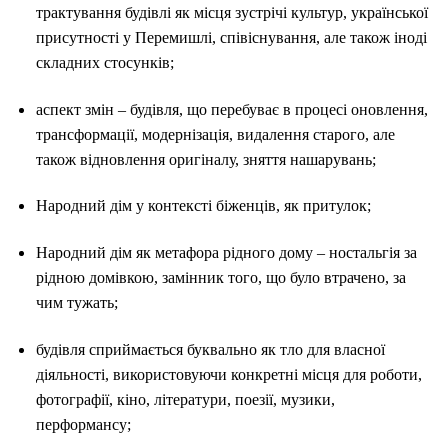
трактування будівлі як місця зустрічі культур, української
присутності у Перемишлі, співіснування, але також іноді
складних стосунків;
аспект змін – будівля, що перебуває в процесі оновлення,
трансформації, модернізація, видалення старого, але
також відновлення оригіналу, зняття нашарувань;
Народний дім у контексті біженців, як притулок;
Народний дім як метафора рідного дому – ностальгія за
рідною домівкою, замінник того, що було втрачено, за
чим тужать;
будівля сприймається буквально як тло для власної
діяльності, використовуючи конкретні місця для роботи,
фотографії, кіно, літератури, поезії, музики,
перформансу;