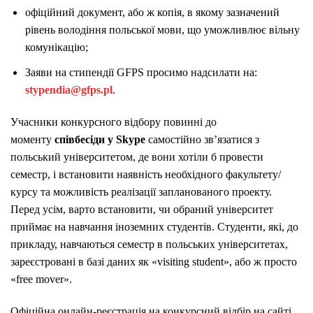
офіційний документ, або ж копія, в якому зазначений
рівень володіння польської мови, що уможливлює вільну
комунікацію;
Заяви на стипендії GFPS просимо надсилати на:
stypendia@gfps.pl
.
Учасники конкурсного відбору повинні до
моменту
співбесіди у Skype
самостійно зв’язатися з
польський університетом, де вони хотіли б провести
семестр, і встановити наявність необхідного факультету/
курсу та можливість реалізації запланованого проекту.
Перед усім, варто встановити, чи обраний університет
приймає на навчання іноземних студентів. Студенти, які, до
прикладу, навчаються семестр в польських університетах,
зареєстровані в базі даних як «visiting student», або ж просто
«free mover».
Офіційна онлайн-реєстрація на конкурсний відбір на сайті