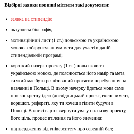
Відбірні заявки повинні містити такі документи:
заявка на стипендію
актуальна біографія;
мотиваційний лист (1 ст.) польською та українською
мовою з обґрунтуванням мети для участі в даній
стипендіальній програмі;
короткий начерк проекту (1 ст.) польською та
українською мовою, де пояснюється його намір та мета,
та який має бути реалізований протягом перебування на
навчанні в Польщі. В цьому начерку йдеться мова саме
про конкретну ідею (дослідницький проект, експеримент,
воркшоп, реферат), яку ти хочеш втілити будучи в
Польщі. В описі варто звернути увагу на: назву проекту,
його ціль, процес втілення та його значення;
підтвердження від університету про середній бал;