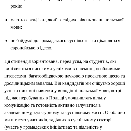
років;
мають сертифікат, який засвідчує рівень знань польської
мови;
не байдужі до громадського суспільства та цікавляться
європейською ідеєю.
Ця стипендія зорієнтована, перед усім, на студентів, які
вирізняються високими успіхами в навчанні, особливими
інтересами, багатообіцяючою науковою проектною ідеєю та
дослідницьким запалом. Від кандидатів ми очікуємо хороші
усні та писемні навички у володінні польської мови, котрі
під час перебування в Польщі уможливлять вільну
комунікацію та готовність активно залучатися в
академічному, культурному та суспільному житті. Особливо
ми вітаємо учасників, задіяних в суспільному секторі
(участь у громадських ініціативах та діяльність у