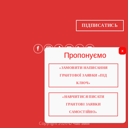
ПІДПИСАТИСЬ
«ЗАМОВИТИ НАПИСАННЯ
ГОЛОВНА
ПРО НАС
ГРАНТОВОЇ ЗАЯВКИ «ПІД
ГРАНТИ 2026
ГРАНТИ ЄС
КЛЮЧ»
БЛОГ
ПОСЛУГИ
НАВЧАННЯ
КНИГИ
«НАВЧИТИСЯ ПИСАТИ
КОНТАКТИ
ГРАНТОВІ ЗАЯВКИ
ВІДЕО ПРО ГРАНТИ
САМОСТІЙНО»
Copyright 2026 ©
Час змін