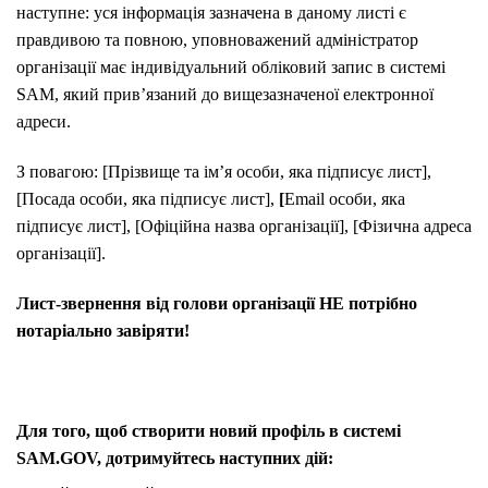
наступне: уся інформація зазначена в даному листі є
правдивою та повною, уповноважений адміністратор
організації має індивідуальний обліковий запис в системі
SAM, який прив’язаний до вищезазначеної електронної
адреси.
З повагою: [Прізвище та ім’я особи, яка підписує лист],
[Посада особи, яка підписує лист],
[
Email особи, яка
підписує лист], [Офіційна назва організації], [Фізична адреса
організації].
Лист-звернення від голови організації НЕ потрібно
нотаріально завіряти!
Для того, щоб створити новий профіль в системі
SAM.GOV, дотримуйтесь наступних дій: