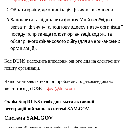
Обрати країну, де організація фізично розміщена.
Заповнити та відправити форму. У ній необхідно
вказати: фізичну та поштову адресу, назву організації,
посаду та прізвище голови організації, код SIC та
обсяг річного фінансового обігу (для американських
організацій).
Код DUNS надходить впродовж одного дня на електронну
пошту організації.
Якщо виникають технічні проблеми, то рекомендовано
звертатися до D&B –
govt@dnb.com.
Окрім Код DUNS необхідно мати активний
реєстраційний запис в с
истемі SAM.GOV.
Система SAM.GOV
– урядовий реєстр партнерів, які співпрацюють з