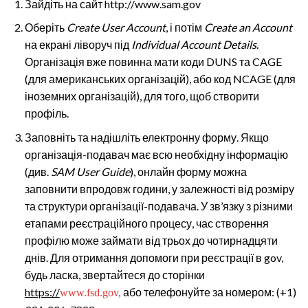
Зайдіть на сайт http://www.sam.gov
Оберіть
Create User Account
, і потім
Create an Account
на екрані ліворуч під
Individual Account Details
.
Організація вже повинна мати коди DUNS та CAGE
(для американських організацій), або код NCAGE (для
іноземних організацій), для того, щоб створити
профіль.
Заповніть та надішліть електронну форму. Якщо
організація-подавач має всю необхідну інформацію
(див.
SAM User Guide
), онлайн форму можна
заповнити впродовж години, у залежності від розміру
та структури організації-подавача. У зв’язку з різними
етапами реєстраційного процесу, час створення
профілю може займати від трьох до чотирнадцяти
днів. Для отримання допомоги при реєстрації в gov,
будь ласка, звертайтеся до сторінки
https://
або телефонуйте за номером: (+1)
www.fsd.gov,