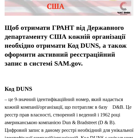
Щоб
отримати ГРАНТ
від Державного
департаменту США
кожній організації
необхідно
отримати Код DUNS, а також
оформити активний реєстраційний
запис в системі SAM.gov.
Код DUNS
– це 9-значний ідентифікаційний номер, який надається
кожній компанії/організації, що потрапляє в базу D&B. Це
реєстр прав власності, створений і ведений і 1962 році
американською компанією Dun & Bradstreet (D & B).
Цифровий запис в даному реєстрі необхідний для унікальної
ідентифікації компаній/організацій. Код DUNS є унікальним