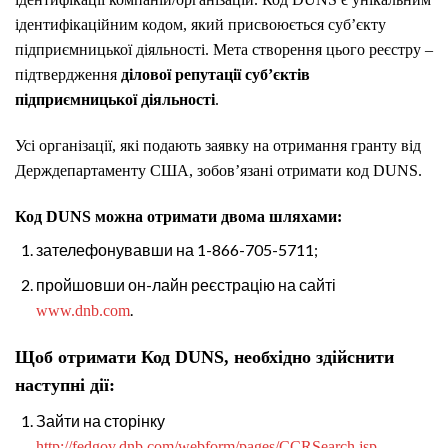
ідентифікаційним кодом, який присвоюється суб’єкту
підприємницької діяльності. Мета створення цього реєстру –
підтвердження
ділової репутації суб’єктів
підприємницької діяльності
.
Усі організації, які подають заявку на отримання гранту від
Держдепартаменту США, зобов’язані отримати код DUNS.
Код DUNS можна отримати двома шляхами:
зателефонувавши на 1-866-705-5711;
пройшовши он-лайн реєстрацію на сайті
.
www.dnb.com
Щоб отримати Код DUNS, необхідно здійснити
наступні дії:
Зайти на сторінку
http://fedgov.dnb.com/webform/pages/CCRSearch.jsp.