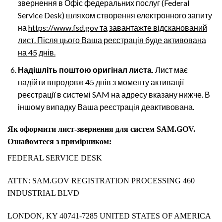
звернення в Офіс федеральних послуг (Federal
Service Desk) шляхом створення електронного запиту
на
https://www.fsd.gov та
завантажте відсканований
лист. Після цього Ваша реєстрація буде активована
на 45
днів.
Надішліть
поштою
оригінал
листа.
Лист має
надійти впродовж 45 днів з моменту активації
реєстрації в системі SAM на адресу вказану нижче. В
іншому випадку Ваша реєстрація деактивована.
Як оформити лист-звернення для систем SAM.GOV.
Ознайомтеся з примірником:
FEDERAL SERVICE DESK
ATTN: SAM.GOV REGISTRATION PROCESSING 460
INDUSTRIAL BLVD
LONDON, KY 40741-7285 UNITED STATES OF AMERICA