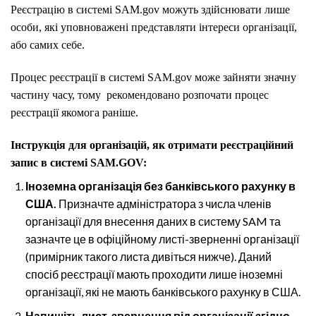
Реєстрацію в системі SAM.gov можуть здійснювати лише
особи, які уповноважені представляти інтереси організації,
або самих себе.
Процес реєстрації в системі SAM.gov може зайняти значну
частину часу, тому рекомендовано розпочати процес
реєстрації якомога раніше.
Інструкція для організацій, як отримати реєстраційний
запис в системі SAM.GOV:
Іноземна
організація
без
банківського
рахунку
в
США.
Призначте адміністратора з числа членів
організації для внесення даних в систему SAM та
зазначте це в офіційному листі-зверненні організації
(примірник такого листа дивіться нижче). Даний
спосіб реєстрації мають проходити лише іноземні
організації, які не мають банківського рахунку в США.
Напишіть
лист-звернення
від
організації
згідно