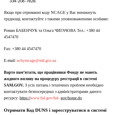
334-206-7828.
Якщо при отриманні коду NCAGE у Вас виникнуть
труднощі, контактуйте з такими уповноваженими особами:
Роман БАБЕНЧУК та Ольга ЧИГАЧОВА Тел.: +380 44
4547470
Fax: +380 44 4547470
E-mail:
ncbyrncage@mil.gov.ua
Варто пам’ятати, що працівники Фонду не мають
жодного впливу на процедуру реєстрації в системі
SAM.GOV
.
З усіх питань і технічних проблем необхідно
контактувати безпосередньо з адміністраторами даного
ресурсу:
https://
www.fsd.gov/fsd-
gov/home.do
Отримати Код DUNS і зареєструватися в системі