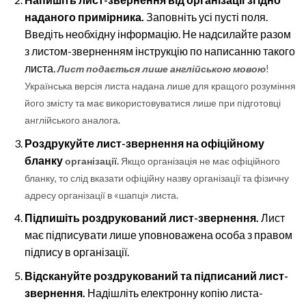
наданого
примірника.
Заповніть усі пусті поля.
Введіть необхідну інформацію. Не надсилайте разом
з листом-зверненням інструкцію по написанню такого
листа.
Лист
подається
лише
англійською
мовою
!
Українська версія листа надана лише для кращого розуміння
його змісту та має використовуватися лише при підготовці
англійського аналога.
Роздрукуйте лист-звернення на офіційному
бланку
організації.
Якщо організація не має офіційного
бланку, то слід вказати офіційну назву організації та фізичну
адресу організації в «шапці» листа.
Підпишіть
роздрукований
лист-звернення.
Лист
має підписувати лише уповноважена особа з правом
підпису в організації.
Відскануйте
роздрукований
та
підписаний
лист-
звернення.
Надішліть електронну копію листа-