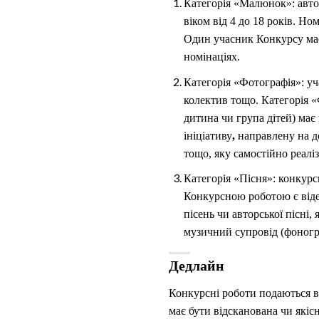
Категорія «Малюнок»: авто
віком від 4 до 18 років. Но
Один учасник Конкурсу має 
номінаціях.
Категорія «Фотографія»: уча
колектив тощо. Категорія «
дитина чи група дітей) має
ініціативу
,
направлену на д
тощо, яку самостійно реал
Категорія «Пісня»: конкурс
Конкурсною роботою є відео
пісень чи авторської пісні
музичний супровід (фоногра
Дедлайн
Конкурсні роботи подаються в
має бути відсканована чи якіс