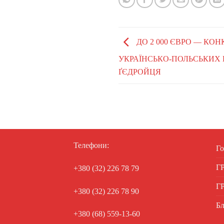
ДО 2 000 ЄВРО — КОН
УКРАЇНСЬКО-ПОЛЬСЬКИХ 
ҐЄДРОЙЦЯ
Телефони:
Го
Г
+380 (32) 226 78 79
Г
+380 (32) 226 78 90
Бл
+380 (68) 559-13-60