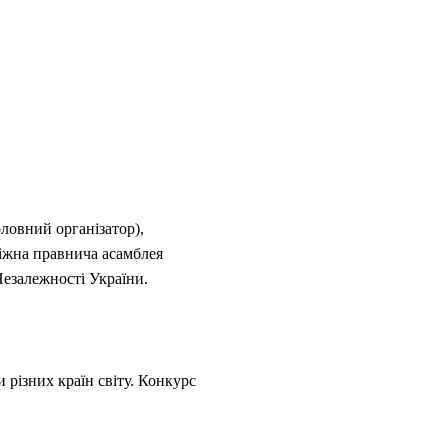
оловний організатор),
діжна правнича асамблея
езалежності України.
и різних країн світу. Конкурс