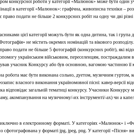
ром конкурсної роботи у категорії «Малюнок» може бути один у
мінації в категорії «Малюнок»: графічна, живописна техніки – роз
право подати не більше 2 конкурсних робіт на одну чи дві різні 
сниками цієї категорії можуть бути як одна дитина, так і група д
Фотографія» не містить окремих номінацій та вікового розподілу
 право подати не більше 5 фотографій (конкурсних робіт), які ві
опомогу українським військовим, переселенцям, постраждалим в
ізував учасник Конкурсу або був основною, вагомою частиною її 
на робота має бути виконана сольно, дуетом, музичним гуртом, 
запис власного виконання україномовної пісні: кавер-версії відо
, яка відповідає загальній тематиці конкурсу. Учасники Конкурсу
му, акомпанування на музичному/-их інструменті/-ах) чи а капел
иключно в електронному форматі. У категоріях «Малюнок» і «Ф
но сфотографована у форматі jpg, jpeg, png. У категорії «Пісня» 