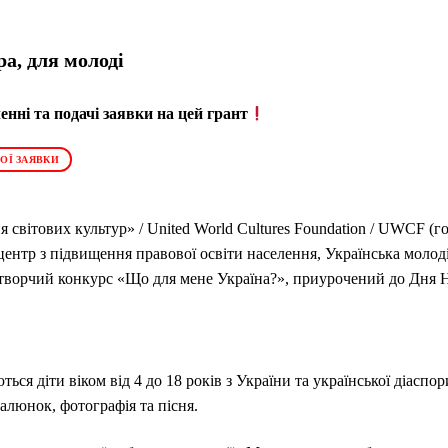
а, для молоді
нні та подачі заявки на цей грант
ОЇ ЗАЯВКИ
світових культур» / United World Cultures Foundation / UWCF (г
ентр з підвищення правової освіти населення, Українська моло
творчий конкурс «Що для мене Україна?», приурочений до Дня Н
ься діти віком від 4 до 18 років з України та української діаспор
малюнок, фотографія та пісня.