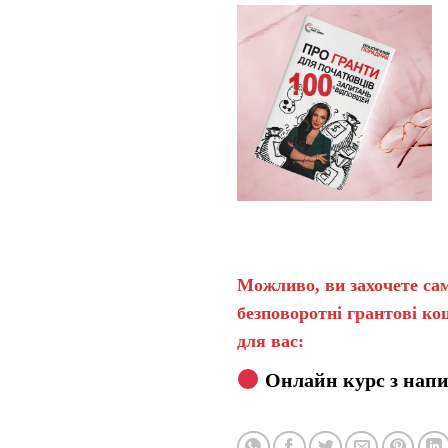
Можливо, ви захочете сам
безповоротні грантові ко
для вас:
Онлайн курс з напи