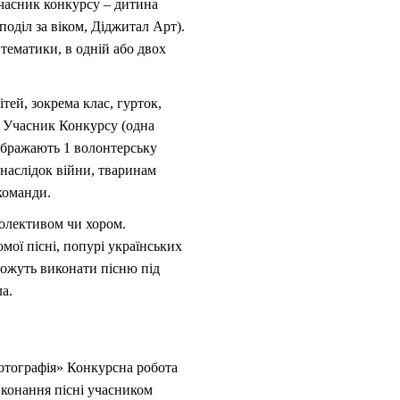
часник конкурсу – дитина
поділ за віком, Діджитал Арт).
тематики, в одній або двох
ітей, зокрема клас, гурток,
. Учасник Конкурсу (одна
дображають 1 волонтерську
наслідок війни, тваринам
команди.
колективом чи хором.
мої пісні, попурі українських
 можуть виконати пісню під
а.
отографія» Конкурсна робота
виконання пісні учасником