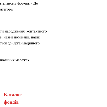
онтальному форматі). До
атегорії
дати народження, контактного
, назви номінації, назви
ється до Організаційного
оціальних мережах
Каталог
ерана
фонді