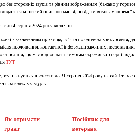
део без сторонніх звуків та рівним зображенням (бажано у гориз
 додається короткий опис, що має відповідати вимогам окремої к
ає до 4 серпня 2024 року включно.
вкою (із зазначенням прізвища, ім’я та по батькові конкурсанта, 
 місця проживання, контактної інформації законних представників
о описання, що має відповідати вимогам окремої категорії) пода
ння
ТУТ
.
су планується провести до 31 серпня 2024 року на сайті та у с
ня світових культур».
Як отримати
Посібник для
грант
вет