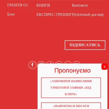
ГРАНТИ ЄС
КНИГИ
Контакти
Блог
ЕКСПРЕС-ТРЕНІНГ
Публічний договір
ПІДПИСАТИСЬ
«ЗАМОВИТИ НАПИСАННЯ
ГОЛОВНА
ПРО НАС
ГРАНТОВОЇ ЗАЯВКИ «ПІД
ГРАНТИ 2026
ГРАНТИ ЄС
КЛЮЧ»
БЛОГ
ПОСЛУГИ
НАВЧАННЯ
КНИГИ
«НАВЧИТИСЯ ПИСАТИ