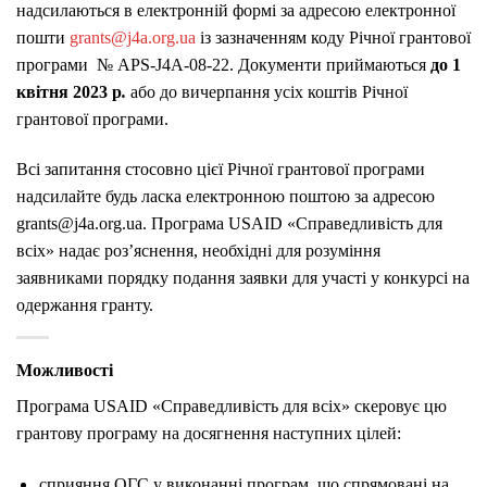
надсилаються в електронній формі за адресою електронної
пошти
grants@j4a.org.ua
із зазначенням коду Річної грантової
програми № APS-J4A-08-22. Документи приймаються
до 1
квітня 2023 р
.
або до вичерпання усіх коштів Річної
грантової програми.
Всі запитання стосовно цієї Річної грантової програми
надсилайте будь ласка електронною поштою за адресою
grants@j4a.org.ua. Програма USAID «Справедливість для
всіх» надає роз’яснення, необхідні для розуміння
заявниками порядку подання заявки для участі у конкурсі на
одержання гранту.
Можливості
Програма USAID «Справедливість для всіх» скеровує цю
грантову програму на досягнення наступних цілей:
сприяння ОГС у виконанні програм, що спрямовані на