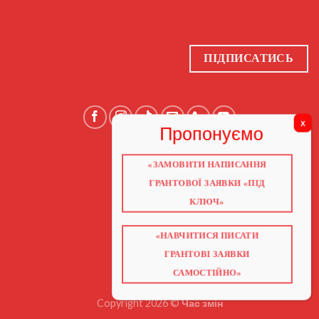
ПІДПИСАТИСЬ
«ЗАМОВИТИ НАПИСАННЯ
ГОЛОВНА
ПРО НАС
ГРАНТОВОЇ ЗАЯВКИ «ПІД
ГРАНТИ 2026
ГРАНТИ ЄС
КЛЮЧ»
БЛОГ
ПОСЛУГИ
НАВЧАННЯ
«НАВЧИТИСЯ ПИСАТИ
КНИГИ
КОНТАКТИ
ГРАНТОВІ ЗАЯВКИ
ВІДЕО ПРО ГРАНТИ
САМОСТІЙНО»
Copyright 2026 ©
Час змін