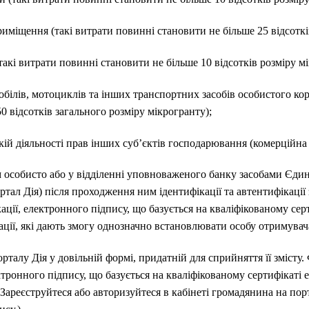
иміщення (такі витрати повинні становити не більше 25 відсоткі
такі витрати повинні становити не більше 10 відсотків розміру м
обілів, мотоциклів та інших транспортних засобів особистого ко
0 відсотків загального розміру мікрогранту);
й діяльності прав інших суб’єктів господарювання (комерційна 
 особисто або у відділенні уповноваженого банку засобами Єди
ртал Дія) після проходження ним ідентифікації та автентифікації
ації, електронного підпису, що базується на кваліфікованому сер
кації, які дають змогу однозначно встановлювати особу отримувач
талу Дія у довільній формі, придатній для сприйняття її змісту
тронного підпису, що базується на кваліфікованому сертифікаті 
Зареєструйтеся або авторизуйтеся в кабінеті громадянина на порт