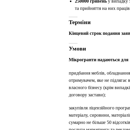
250000 гривень
у випадку 
та прийняття на них праців
Терміни
Кінцевий строк подання заяв:
Умови
Мікрогранти надаються для 
придбання меблів, обладнання 
отримувачем, яке не підлягає
власного бізнесу (крім випад
договору застави);
закупівля ліцензійного програ
матеріалу, сировини, матеріалі
сумарно не більше 50 відсоткі
послуги маркетингу та реклами