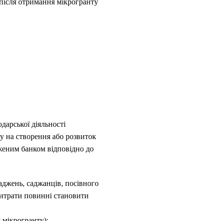
після отримання мікрогранту
дарської діяльності
у на створення або розвиток
женим банком відповідно до
аджень, саджанців, посівного
 витрати повинні становити
 мікрогранту);