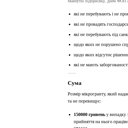
Майбутні підприємці, діючі ФОП 
які не перебувають і не пр
які не провадять господарськ
які не перебувають під сан
щодо яких не порушено спр
щодо яких відсутнє рішення
які не мають заборгованост
Сума
Розмір мікрогранту, який нада
та не перевищує:
150000 гривень
у випадку 
прийняття на нього праців