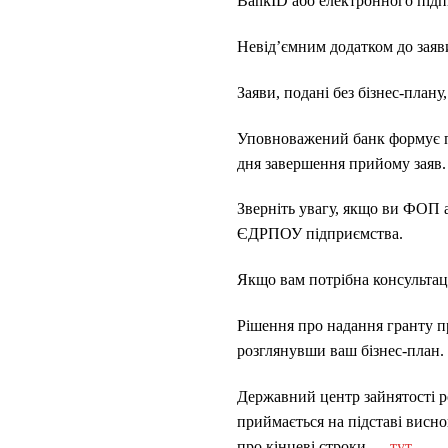
BankID або електронного підпи
Невід’ємним додатком до заяв
Заяви, подані без бізнес-плану
Уповноважений банк формує пер
дня завершення прийому заяв.
Зверніть увагу, якщо ви ФОП 
ЄДРПОУ підприємства.
Якщо вам потрібна консультац
Рішення про надання гранту п
розглянувши ваш бізнес-план.
Державний центр зайнятості ро
приймається на підставі виснов
про кінцеві строки —
тут
.