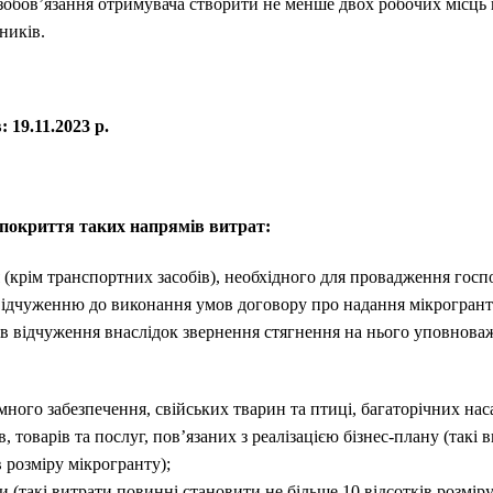
зобов’язання отримувача створити не менше двох робочих місць 
ників.
 19.11.2023 р.
покриття таких напрямів витрат:
(крім транспортних засобів), необхідного для провадження госпо
 відчуженню до виконання умов договору про надання мікрогрант
ків відчуження внаслідок звернення стягнення на нього уповнова
много забезпечення, свійських тварин та птиці, багаторічних нас
в, товарів та послуг, пов’язаних з реалізацією бізнес-плану (такі
в розміру мікрогранту);
 (такі витрати повинні становити не більше 10 відсотків розміру