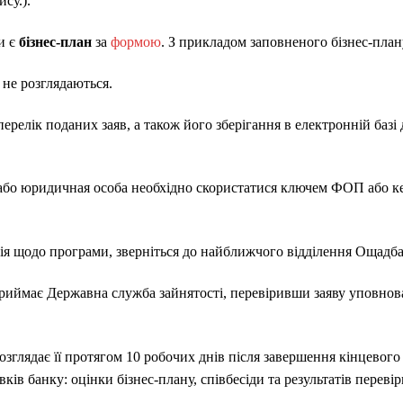
су.).
и є
бізнес-план
за
формою
. З прикладом заповненого бізнес-пла
, не розглядаються.
елік поданих заяв, а також його зберігання в електронній базі 
або юридичная особа необхідно скористатися ключем ФОП або к
ія щодо програми, зверніться до найближчого відділення Ощадба
риймає Державна служба зайнятості, перевіривши заяву уповно
зглядає її протягом 10 робочих днів після завершення кінцевого
ків банку: оцінки бізнес-плану, співбесіди та результатів перевір