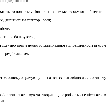
або юридичні особи:
овадять господарську діяльність на тимчасово окупованій територі
у діяльність на території росії;
кціями;
ави про банкрутство;
 суду про притягнення до кримінальної відповідальності за кору
і перед бюджетом.
ється одному отримувачу, визначається відповідно до його запиту
зобов’язання отримувача створити одне робоче місце після отрим
ника;