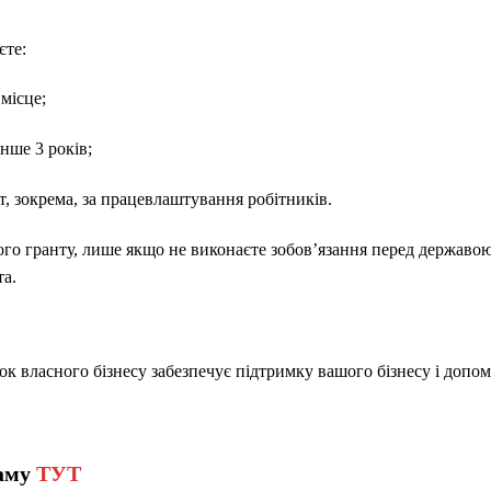
єте:
 місце;
нше 3 років;
, зокрема, за працевлаштування робітників.
го гранту, лише якщо не виконаєте зобов’язання перед державою
та.
ок власного бізнесу забезпечує підтримку вашого бізнесу і допом
раму
ТУТ