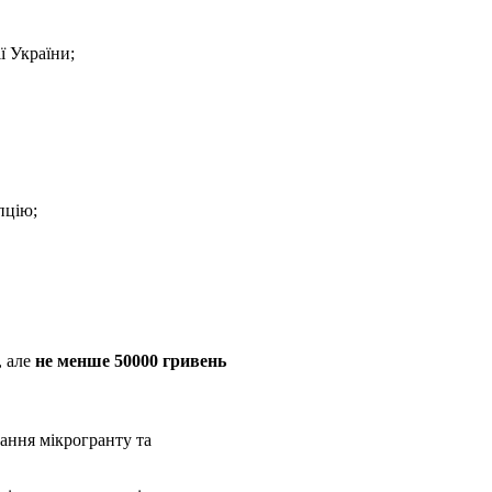
ї України;
пцію;
, але
не менше 50000 гривень
ання мікрогранту та