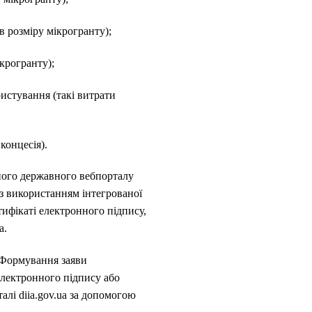
в розміру мікрогранту);
ікрогранту);
ристування (такі витрати
концесія).
ного державного вебпорталу
 з використанням інтегрованої
тифікаті електронного підпису,
а.
. Формування заяви
електронного підпису або
алі diia.gov.ua за допомогою