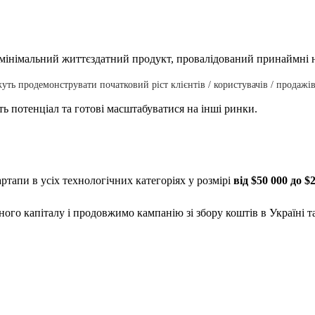
ь мінімальний життєздатний продукт, провалідований принаймні 
уть продемонструвати початковий ріст клієнтів / користувачів / продажів
ь потенціал та готові масштабуватися на інші ринки.
артапи в усіх технологічних категоріях у розмірі
від $50 000 до $
ого капіталу і продовжимо кампанію зі збору коштів в Україні та 