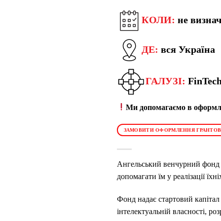
КОЛИ:
не визна
ДЕ:
вся Україна
ГАЛУЗІ:
FinTech
Ми допомагаємо в оформле
ЗАМОВИТИ ОФОРМЛЕННЯ ГРАНТОВ
Ангельський венчурний фонд A
допомагати їм у реалізації їхні
Фонд надає стартовий капітал (
інтелектуальній власності, р