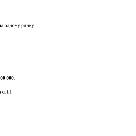
на одному ринку.
.
200 000.
світі.