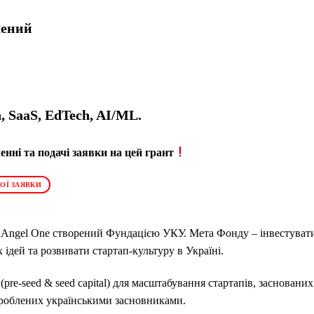
чений
, SaaS, EdTech, AI/ML.
нні та подачі заявки на цей грант
ОЇ ЗАЯВКИ
ngel One створений Фундацією УКУ. Мета Фонду – інвестувати 
х ідей та розвивати стартап-культуру в Україні.
pre-seed & seed capital) для масштабування стартапів, заснованих
озроблених українськими засновниками.