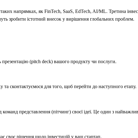
аких напрямках, як FinTech, SaaS, EdTech, AI/ML. Третина інве
гнуть зробити істотний внесок у вирішення глобальних проблем.
презентацію (pitch deck) вашого продукту чи послуги.
 та сконтактуємося для того, щоб перейти до наступного етапу.
д команд представлення (пітчинг) своєї ідеї. Це один з найважлив
ає своє рішення щодо інвестицій у ваш стартап.