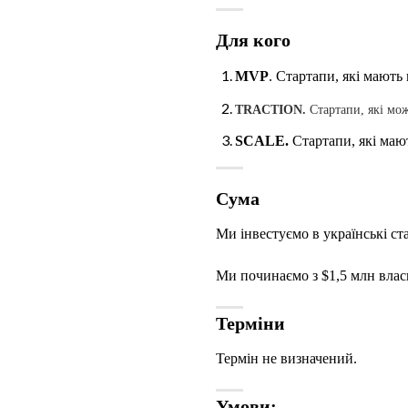
Для кого
MVP
. Стартапи, які мают
TRACTION.
Стартапи, які мож
SCALE.
Стартапи, які мают
Сума
Ми інвестуємо в українські ст
Ми починаємо з $1,5 млн власн
Терміни
Термін не визначений.
Умови: