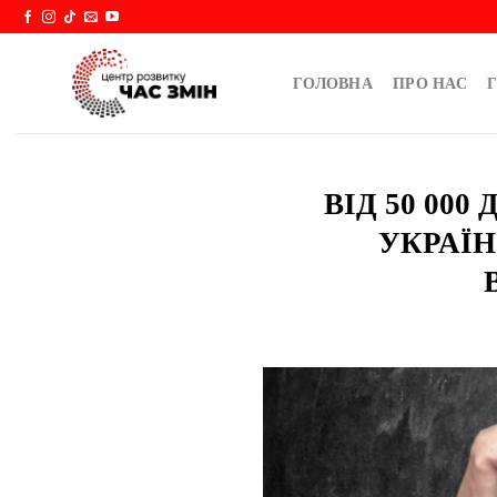
Skip
to
content
ГОЛОВНА
ПРО НАС
Г
ВІД 50 00
УКРАЇН