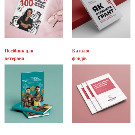
Посібник для
Каталог
ветерана
фон