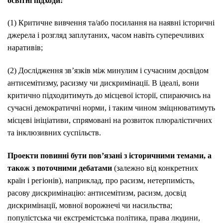
освітні підходи:
(1) Критичне вивчення та/або посилання на наявні історичні
джерела і розгляд заплутаних, часом навіть суперечливих
наративів;
(2) Дослідження зв’язків між минулим і сучасним досвідом
антисемітизму, расизму чи дискримінації. В ідеалі, вони
критично підходитимуть до місцевої історії, спираючись на
сучасні демократичні норми, і таким чином зміцнюватимуть
місцеві ініціативи, спрямовані на розвиток плюралістичних
та інклюзивних суспільств.
Проекти повинні бути пов’язані з історичними темами, а
також з поточними дебатами
(залежно від конкретних
країн і регіонів), наприклад, про расизм, нетерпимість,
расову дискримінацію: антисемітизм, расизм, досвід
дискримінації, мовної ворожнечі чи насильства;
популістська чи екстремістська політика, права людини,