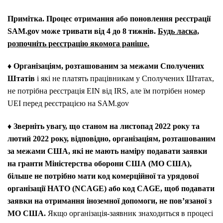
Примітка.
Процес отримання або поновлення реєстрації
SAM.gov може тривати від 4 до 8 тижнів.
Будь ласка,
розпочніть реєстрацію якомога раніше.
♦
Організаціям, розташованим за межами Сполучених
Штатів
і які не платять працівникам у Сполучених Штатах,
не потрібна реєстрація EIN від IRS, але їм потрібен номер
UEI перед реєстрацією на SAM.gov
♦
Зверніть увагу, що станом на листопад 2022 року та
лютий 2022 року, відповідно, організаціям, розташованим
за межами США, які не мають наміру подавати заявки
на гранти Міністерства оборони США (МО США),
більше не потрібно мати код комерційної та урядової
організації НАТО (NCAGE) або код CAGE, щоб подавати
заявки на отримання іноземної допомоги, не пов’язаної з
МО США.
Якщо організація-заявник знаходиться в процесі