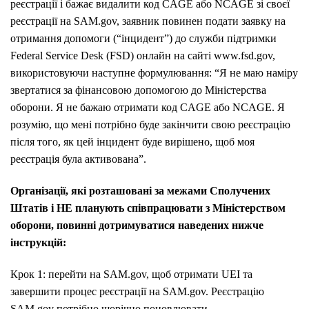
реєстрації і бажає видалити код CAGE або NCAGE зі своєї
реєстрації на SAM.gov, заявник повинен подати заявку на
отримання допомоги (“інцидент”) до служби підтримки
Federal Service Desk (FSD) онлайн на сайті www.fsd.gov,
використовуючи наступне формулювання: “Я не маю наміру
звертатися за фінансовою допомогою до Міністерства
оборони. Я не бажаю отримати код CAGE або NCAGE. Я
розумію, що мені потрібно буде закінчити свою реєстрацію
після того, як цей інцидент буде вирішено, щоб моя
реєстрація була активована”.
Організації, які розташовані за межами Сполучених
Штатів і НЕ планують співпрацювати з Міністерством
оборони, повинні дотримуватися наведених нижче
інструкцій:
Крок 1: перейти на SAM.gov, щоб отримати UEI та
завершити процес реєстрації на SAM.gov. Реєстрацію
SAM.gov потрібно щорічно поновлювати.