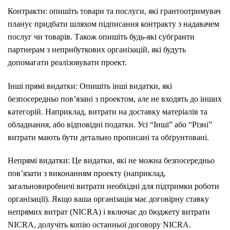
Контракти: опишіть товари та послуги, які грантоотримувач
планує придбати шляхом підписання контракту з надавачем
послуг чи товарів. Також опишіть будь-які субгранти
партнерам з неприбуткових організацій, які будуть
допомагати реалізовувати проект.
Інші прямі видатки: Опишіть інші видатки, які
безпосередньо пов’язані з проектом, але не входять до інших
категорій. Наприклад, витрати на доставку матеріалів та
обладнання, або відповідні податки. Усі “Інші” або “Різні”
витрати мають бути детально прописані та обґрунтовані.
Непрямі видатки: Це видатки, які не можна безпосередньо
пов’язати з виконанням проекту (наприклад,
загальновиробничі витрати необхідні для підтримки роботи
організації). Якщо ваша організація має договірну ставку
непрямих витрат (NICRA) і включає до бюджету витрати
NICRA, долучіть копію останньої договору NICRA.