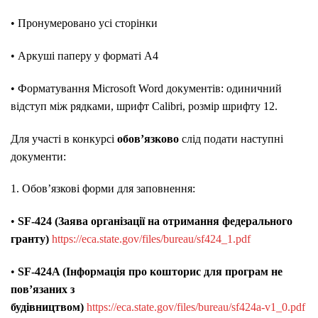
• Пронумеровано усі сторінки
• Аркуші паперу у форматі А4
• Форматування Microsoft Word документів: одиничний
відступ між рядками, шрифт Calibri, розмір шрифту 12.
Для участі в конкурсі
обов’язково
слід подати наступні
документи:
1. Обов’язкові форми для заповнення:
•
SF-424 (Заява організації на отримання федерального
гранту)
https://eca.state.gov/files/bureau/sf424_1.pdf
•
SF-424A (Інформація про кошторис для програм не
пов’язаних з
будівництвом)
https://eca.state.gov/files/bureau/sf424a-v1_0.pdf