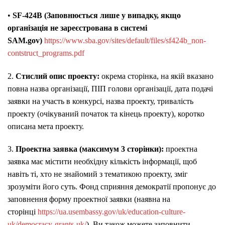
•
SF-424B (Заповнюється лише у випадку, якщо
організація не зареєстрована в системі
SAM.gov)
https://www.sba.gov/sites/default/files/sf424b_non-
contstruct_programs.pdf
2.
Стислий опис проекту:
окрема сторінка, на якій вказано
повна назва організації, ПІП голови організації, дата подачі
заявки на участь в конкурсі, назва проекту, тривалість
проекту (очікуваний початок та кінець проекту), коротко
описана мета проекту.
3.
Проектна заявка (максимум 3 сторінки):
проектна
заявка має містити необхідну кількість інформації, щоб
навіть ті, хто не знайомий з тематикою проекту, зміг
зрозуміти його суть. Фонд сприяння демократії пропонує до
заповнення форму проектної заявки (наявна на
сторінці
https://ua.usembassy.gov/uk/education-culture-
uk/democracy-grants-uk/
). Ви також можете заповнити