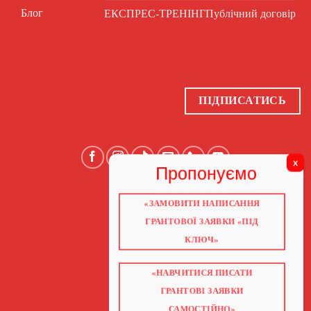
Блог
ЕКСПРЕС-ТРЕНІНГ
Публічний договір
ПІДПИСАТИСЬ
«ЗАМОВИТИ НАПИСАННЯ
ГОЛОВНА
ПРО НАС
ГРАНТОВОЇ ЗАЯВКИ «ПІД
ГРАНТИ 2026
ГРАНТИ ЄС
КЛЮЧ»
БЛОГ
ПОСЛУГИ
НАВЧАННЯ
«НАВЧИТИСЯ ПИСАТИ
КНИГИ
КОНТАКТИ
ГРАНТОВІ ЗАЯВКИ
ВІДЕО ПРО ГРАНТИ