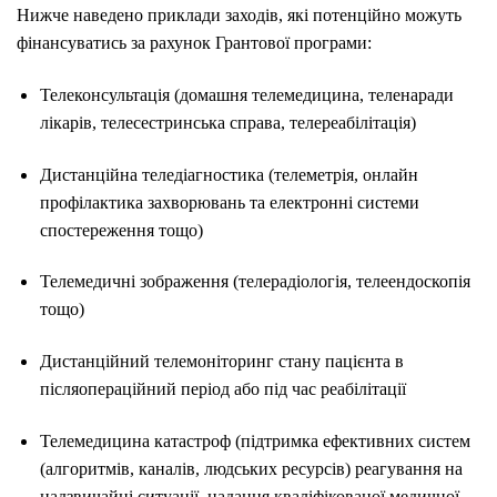
Нижче наведено приклади заходів, які потенційно можуть
фінансуватись за рахунок Грантової програми:
Телеконсультація (домашня телемедицина, теленаради
лікарів, телесестринська справа, телереабілітація)
Дистанційна теледіагностика (телеметрія, онлайн
профілактика захворювань та електронні системи
спостереження тощо)
Телемедичні зображення (телерадіологія, телеендоскопія
тощо)
Дистанційний телемоніторинг стану пацієнта в
післяопераційний період або під час реабілітації
Телемедицина катастроф (підтримка ефективних систем
(алгоритмів, каналів, людських ресурсів) реагування на
надзвичайні ситуації, надання кваліфікованої медичної