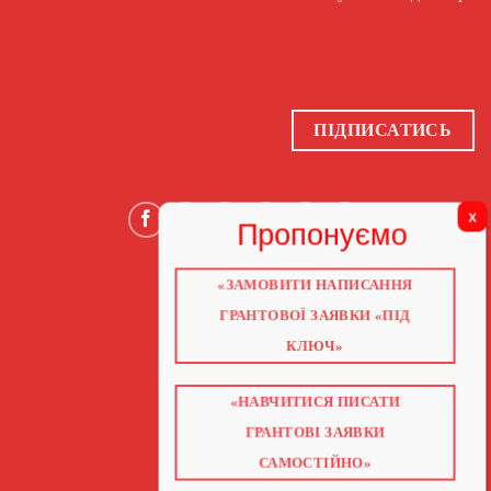
ПІДПИСАТИСЬ
«ЗАМОВИТИ НАПИСАННЯ
ГОЛОВНА
ПРО НАС
ГРАНТОВОЇ ЗАЯВКИ «ПІД
ГРАНТИ 2026
ГРАНТИ ЄС
КЛЮЧ»
БЛОГ
ПОСЛУГИ
НАВЧАННЯ
«НАВЧИТИСЯ ПИСАТИ
КНИГИ
КОНТАКТИ
ГРАНТОВІ ЗАЯВКИ
ВІДЕО ПРО ГРАНТИ
САМОСТІЙНО»