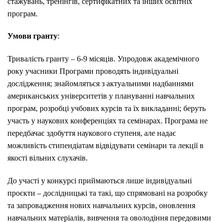
стажувань, тренінгів, сертифікатних та інших освітніх
програм.
Умови гранту
:
Тривалість гранту – 6-9 місяців. Упродовж академічного
року учасники Програми проводять індивідуальні
дослідження; знайомляться з актуальними надбаннями
американських університетів у плануванні навчальних
програм, розробці учбових курсів та їх викладанні; беруть
участь у наукових конференціях та семінарах. Програма не
передбачає здобуття наукового ступеня, але надає
можливість стипендіатам відвідувати семінари та лекції в
якості вільних слухачів.
До участі у конкурсі приймаються лише індивідуальні
проєкти – дослідницькі та такі, що спрямовані на розробку
та запровадження нових навчальних курсів, оновлення
навчальних матеріалів, вивчення та оволодіння передовими