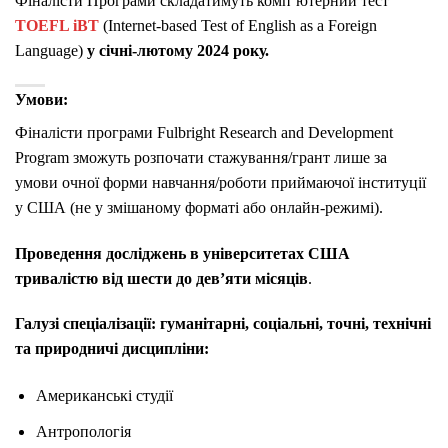
Фіналісти Програми складатимуть комп’ютерний тест
TOEFL iBT
(Internet-based Test of English as a Foreign
Language)
у січні-лютому 2024 року.
Умови:
Фіналісти програми Fulbright Research and Development
Program зможуть розпочати стажування/грант лише за
умови очної форми навчання/роботи приймаючої інституції
у США (не у змішаному форматі або онлайн-режимі).
Проведення досліджень в університетах США
тривалістю від шести до дев’яти місяців
.
Галузі спеціалізації: гуманітарні, соціальні, точні, технічні
та природничі дисципліни:
Американські студії
Антропологія