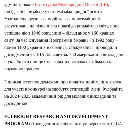
адміністрована
Інститутом Міжнародної Освіти (IIE)
,
посідає чільне місце у системі міжнародної освіти.
Узасаднена ідеєю взаємодії та взаєморозуміння й
уґрунтована на пізнанні та повазі до розмаїтого світу, вона
успішно діє з 1946 року, нині – більш аніж у 160 країнах
світу. За час існування Програми в Україні – з 1992 року –
понад 1100 українців навчалися, стажувалися, проводили
дослідження у США; більше ніж 750 американців викладали
в українських вищих навчальних закладах і займались
науковою працею.
З приємністю повідомляємо про початок приймання заявок
для участі в конкурсі на здобуття стипендій імені Фулбрайта
на 2024–2025 академічний рік для молодих викладачів та
дослідників.
FULBRIGHT RESEARCH AND DEVELOPMENT
PROGRAM:
Проведення досліджень в університетах США