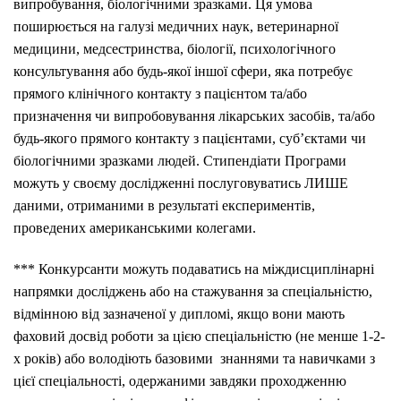
випробування, біологічними зразками. Ця умова
поширюється на галузі медичних наук, ветеринарної
медицини, медсестринства, біології, психологічного
консультування або будь-якої іншої сфери, яка потребує
прямого клінічного контакту з пацієнтом та/або
призначення чи випробовування лікарських засобів, та/або
будь-якого прямого контакту з пацієнтами, суб’єктами чи
біологічними зразками людей. Стипендіати Програми
можуть у своєму дослідженні послуговуватись ЛИШЕ
даними, отриманими в результаті експериментів,
проведених американськими колегами.
*** Конкурсанти можуть подаватись на міждисциплінарні
напрямки досліджень або на стажування за спеціальністю,
відмінною від зазначеної у дипломі, якщо вони мають
фаховий досвід роботи за цією спеціальністю (не менше 1-2-
х років) або володіють базовими знаннями та навичками з
цієї спеціальності, одержаними завдяки проходженню