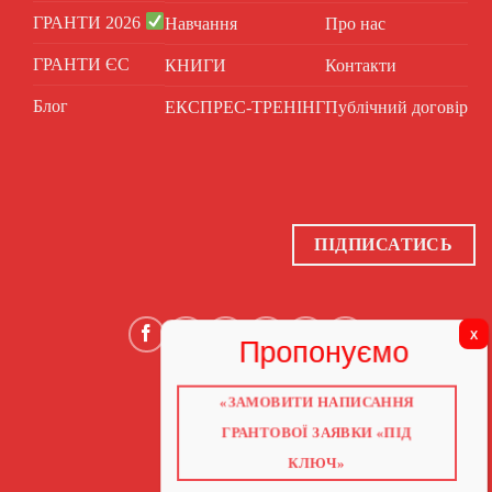
ГРАНТИ 2026
Навчання
Про нас
ГРАНТИ ЄС
КНИГИ
Контакти
Блог
ЕКСПРЕС-ТРЕНІНГ
Публічний договір
ПІДПИСАТИСЬ
«ЗАМОВИТИ НАПИСАННЯ
ГОЛОВНА
ПРО НАС
ГРАНТОВОЇ ЗАЯВКИ «ПІД
ГРАНТИ 2026
ГРАНТИ ЄС
КЛЮЧ»
БЛОГ
ПОСЛУГИ