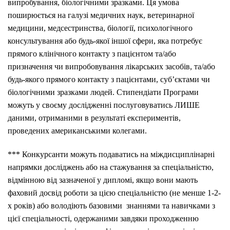
випробування, біологічними зразками. Ця умова
поширюється на галузі медичних наук, ветеринарної
медицини, медсестринства, біології, психологічного
консультування або будь-якої іншої сфери, яка потребує
прямого клінічного контакту з пацієнтом та/або
призначення чи випробовування лікарських засобів, та/або
будь-якого прямого контакту з пацієнтами, суб’єктами чи
біологічними зразками людей. Стипендіати Програми
можуть у своєму дослідженні послуговуватись ЛИШЕ
даними, отриманими в результаті експериментів,
проведених американськими колегами.
*** Конкурсанти можуть подаватись на міждисциплінарні
напрямки досліджень або на стажування за спеціальністю,
відмінною від зазначеної у дипломі, якщо вони мають
фаховий досвід роботи за цією спеціальністю (не менше 1-2-
х років) або володіють базовими знаннями та навичками з
цієї спеціальності, одержаними завдяки проходженню