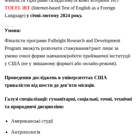
Фіналісти Програми складатимуть комп’ютерний тест
TOEFL iBT
(Internet-based Test of English as a Foreign
Language)
у січні-лютому 2024 року.
Умови:
Фіналісти програми Fulbright Research and Development
Program зможуть розпочати стажування/грант лише за
умови очної форми навчання/роботи приймаючої інституції
у США (не у змішаному форматі або онлайн-режимі).
Проведення досліджень в університетах США
тривалістю від шести до дев’яти місяців
.
Галузі спеціалізації: гуманітарні, соціальні, точні, технічні
та природничі дисципліни:
Американські студії
Антропологія