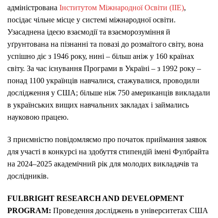
адміністрована
Інститутом Міжнародної Освіти (IIE)
,
посідає чільне місце у системі міжнародної освіти.
Узасаднена ідеєю взаємодії та взаєморозуміння й
уґрунтована на пізнанні та повазі до розмаїтого світу, вона
успішно діє з 1946 року, нині – більш аніж у 160 країнах
світу. За час існування Програми в Україні – з 1992 року –
понад 1100 українців навчалися, стажувалися, проводили
дослідження у США; більше ніж 750 американців викладали
в українських вищих навчальних закладах і займались
науковою працею.
З приємністю повідомляємо про початок приймання заявок
для участі в конкурсі на здобуття стипендій імені Фулбрайта
на 2024–2025 академічний рік для молодих викладачів та
дослідників.
FULBRIGHT RESEARCH AND DEVELOPMENT
PROGRAM:
Проведення досліджень в університетах США