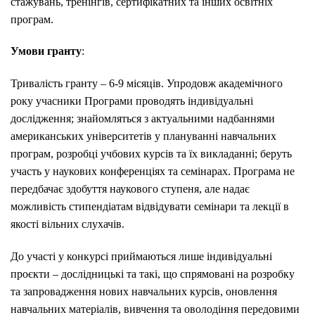
стажувань, тренінгів, сертифікатних та інших освітніх
програм.
Умови гранту
:
Тривалість гранту – 6-9 місяців. Упродовж академічного
року учасники Програми проводять індивідуальні
дослідження; знайомляться з актуальними надбаннями
американських університетів у плануванні навчальних
програм, розробці учбових курсів та їх викладанні; беруть
участь у наукових конференціях та семінарах. Програма не
передбачає здобуття наукового ступеня, але надає
можливість стипендіатам відвідувати семінари та лекції в
якості вільних слухачів.
До участі у конкурсі приймаються лише індивідуальні
проєкти – дослідницькі та такі, що спрямовані на розробку
та запровадження нових навчальних курсів, оновлення
навчальних матеріалів, вивчення та оволодіння передовими