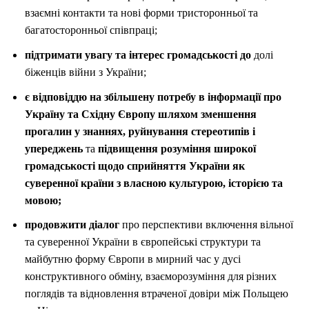
взаємні контакти та нові форми тристоронньої та
багатосторонньої співпраці;
підтримати увагу та інтерес громадськості до
долі
біженців війни з України;
є відповіддю на збільшену потребу в інформації про
Україну та Східну Європу шляхом зменшення
прогалин у знаннях, руйнування стереотипів і
упереджень
та
підвищення розуміння широкої
громадськості щодо сприйняття України як
суверенної країни з власною культурою, історією та
мовою;
продовжити діалог
про перспективи включення вільної
та суверенної України в європейські структури та
майбутню форму Європи в мирний час у дусі
конструктивного обміну, взаєморозуміння для різних
поглядів та відновлення втраченої довіри між Польщею