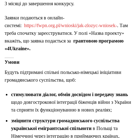
3 місяці до завершення конкурсу.
Заявки подаються в онлайн-
системі:
https://fwpn.org.pl/wnioski/jak-zlozyc-wniosek-
. Там
треба спочатку зареєструватися. У полі «Назва проекту»
вкажіть, що заявка подається за
грантовою програмою
«4Ukraine».
Умови
Будуть підтримані спільні польсько-німецькі ініціативи
громадянського суспільства, щоб:
стимулювати діалог, обмін досвідом і передачу знань
щодо довгострокової інтеграції біженців війни з України
та сприяти їх функціонуванню в нових реаліях;
зміцнити структури громадянського суспільства
української емігрантської спільноти
в Польщі та
Німеччині через інтеграцію в приймаючих країнах,