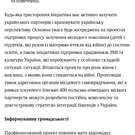
та Німеччина.
Будь-яка тристороння ініціатива має активно залучати
українських партнерів і враховувати українську
перспективу. Основна увага буде зосереджена на проектах
підтримки процесу залучення молодого покоління (дітей і
підлітків, які разом із матерями втекли від війни) до системи
освіти, а також ініціативах підтримки працівників ЗМІ та
культури України, які перебувають у особливо складній
ситуації. ситуації. Вітаються проекти про роль жінок і
виклики, з якими вони стикаються на війні. Пропозиція
також адресована органам місцевого самоврядування, які в
рамках існуючого близько 400 польсько-німецьких міських
партнерств можуть розробити постійну, комплексну та
довгострокову стратегію інтеграції біженців з України.
Інформування громадськості
Профінансований проект повинен мати відповідну