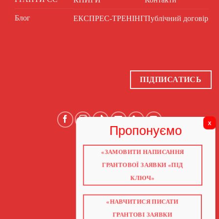
Блог
ЕКСПРЕС-ТРЕНІНГ
Публічний договір
ПІДПИСАТИСЬ
«ЗАМОВИТИ НАПИСАННЯ
ГОЛОВНА
ПРО НАС
ГРАНТОВОЇ ЗАЯВКИ «ПІД
ГРАНТИ 2026
ГРАНТИ ЄС
КЛЮЧ»
БЛОГ
ПОСЛУГИ
НАВЧАННЯ
КНИГИ
«НАВЧИТИСЯ ПИСАТИ
КОНТАКТИ
ВІДЕО ПРО ГРАНТИ
ГРАНТОВІ ЗАЯВКИ