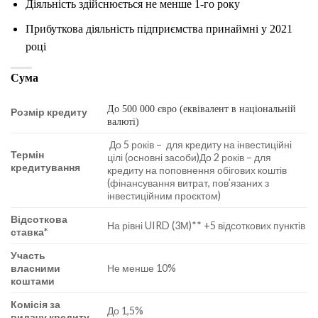
Діяльність здійснюється не менше 1-го року
Прибуткова діяльність підприємства принаймні у 2021
році
Сума
До 500 000 євро (еквівалент в національній
Розмір кредиту
валюті)
До 5 років – для кредиту на інвестиційні
Термін
цілі (основні засоби)До 2 років – для
кредитування
кредиту на поповнення обігових коштів
(фінансування витрат, пов’язаних з
інвестиційним проєктом)
Відсоткова
На рівні UIRD (3М)** +5 відсоткових пунктів
ставка*
Участь
власними
Не менше 10%
коштами
Комісія за
До 1,5%
видачу кредиту