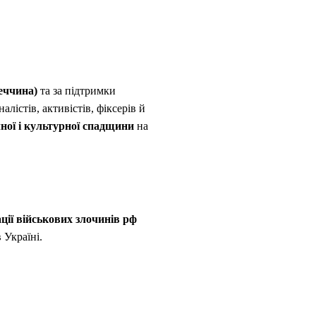
меччина)
та за підтримки
лістів, активістів, фіксерів й
ної і культурної спадщини
на
ії військових злочинів рф
 Україні.