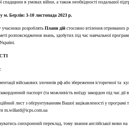
ої спадщини в умовах війни, а також необхідності подальшої під
 м. Берлін: 3-10 листопада 2023 р.
у учасники розроблять
Плани дій
стосовно втілення отриманих ре
а меті розповсюдження знань, здобутих під час навчальної програм
Україні.
СТІ
:
ентації військових злочинів рф або збереження історичної та к
акордонний паспорт (та можливість виїзду закордон під час дії в
ційний лист з обґрунтуванням Вашої зацікавленості у програмі т
и m.willard@icps.com.ua
чуватись синхронний переклад, тому знання англійської мови на 