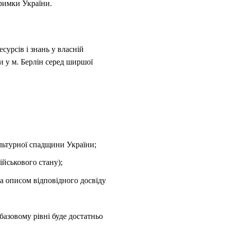
тримки України.
сурсів і знань у власній
и у м. Берлін серед ширшої
ультурної спадщини України;
ійськового стану);
а описом відповідного досвіду
базовому рівні буде достатньо