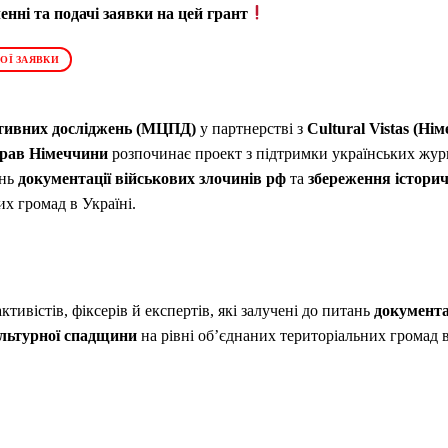
нні та подачі заявки на цей грант
ОЇ ЗАЯВКИ
тивних досліджень (МЦПД)
у партнерстві з
Cultural Vistas (Ні
прав Німеччини
розпочинає проект з підтримки українських журна
ань
документації військових злочинів рф
та
збереження історич
их громад в Україні.
ктивістів, фіксерів й експертів, які залучені до питань
документац
ультурної спадщини
на рівні об’єднаних територіальних громад в