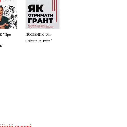
К "Про
ПОСІБНИК "Як
отримати грант"
в"
ійній основі