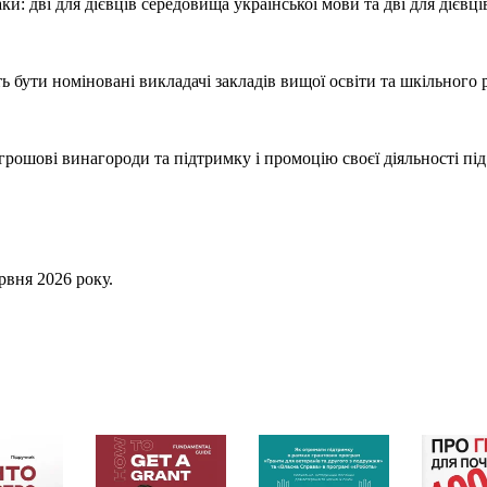
ки: дві для дієвців середовища української мови та дві для дієвц
бути номіновані викладачі закладів вищої освіти та шкільного р
рошові винагороди та підтримку і промоцію своєї діяльності під
рвня 2026 року.