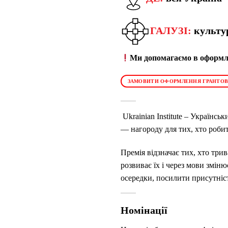
ГАЛУЗІ:
культу
Ми допомагаємо в оформле
ЗАМОВИТИ ОФОРМЛЕННЯ ГРАНТОВ
Ukrainian Institute – Українсь
— нагороду для тих, хто робит
Премія відзначає тих, хто три
розвиває їх і через мови змін
осередки, посилити присутніст
Номінації