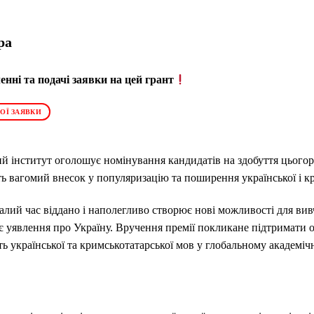
ра
нні та подачі заявки на цей грант
ОЇ ЗАЯВКИ
кий інститут
оголошує номінування кандидатів на здобуття цьогор
ь вагомий внесок у популяризацію та поширення української і кри
валий час віддано і наполегливо створює нові можливості для вив
ює уявлення про Україну. Вручення премії покликане підтримати о
ь української та кримськотатарської мов у глобальному академіч