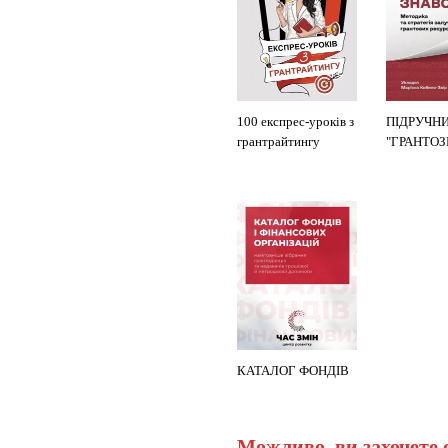
100 експрес-уроків з
ПІДРУЧН
грантрайтингу
"ГРАНТО
КАТАЛОГ ФОНДІВ
Можливо, ви захочете 