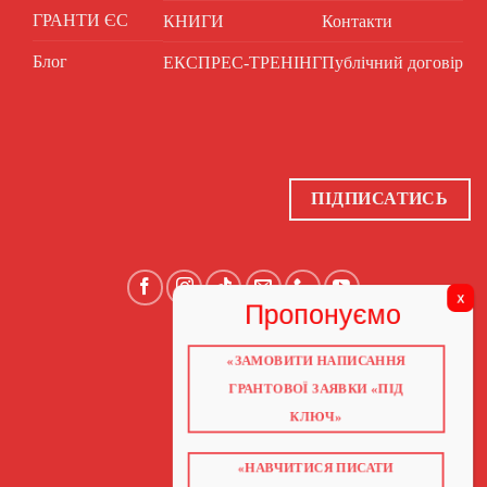
ГРАНТИ ЄС
КНИГИ
Контакти
Блог
ЕКСПРЕС-ТРЕНІНГ
Публічний договір
ПІДПИСАТИСЬ
«ЗАМОВИТИ НАПИСАННЯ
ГОЛОВНА
ПРО НАС
ГРАНТОВОЇ ЗАЯВКИ «ПІД
ГРАНТИ 2026
ГРАНТИ ЄС
КЛЮЧ»
БЛОГ
ПОСЛУГИ
НАВЧАННЯ
«НАВЧИТИСЯ ПИСАТИ
КНИГИ
КОНТАКТИ