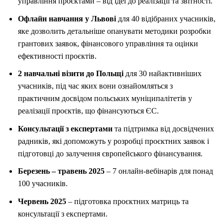
управління проєктами – від ідеї до реалізації та звітності.
Офлайн навчання у Львові
для 40 відібраних учасників,
яке дозволить детальніше опанувати методики розробки
грантових заявок, фінансового управління та оцінки
ефективності проєктів.
2 навчальні візити до Польщі
для 30 найактивніших
учасників, під час яких вони ознайомляться з
практичним досвідом польських муніципалітетів у
реалізації проєктів, що фінансуються ЄС.
Консультації з експертами
та підтримка від досвідчених
радників, які допоможуть у розробці проєктних заявок і
підготовці до залучення європейського фінансування.
Березень – травень 2025
– 7 онлайн-вебінарів для понад
100 учасників.
Червень 2025
– підготовка проєктних матриць та
консультації з експертами.