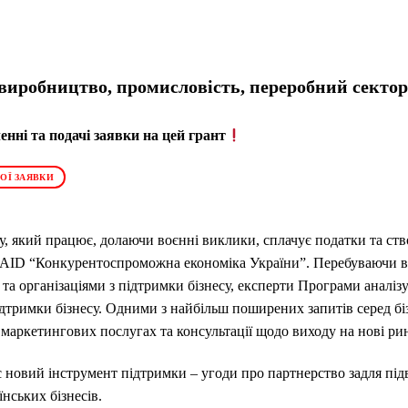
, виробництво, промисловість, переробний сектор
нні та подачі заявки на цей грант
ОЇ ЗАЯВКИ
у, який працює, долаючи воєнні виклики, сплачує податки та ств
AID “Конкурентоспроможна економіка України”. Перебуваючи в а
та організаціями з підтримки бізнесу, експерти Програми аналіз
тримки бізнесу. Одними з найбільш поширених запитів серед бізн
 маркетингових послугах та консультації щодо виходу на нові ри
 новий інструмент підтримки – угоди про партнерство задля пі
нських бізнесів.