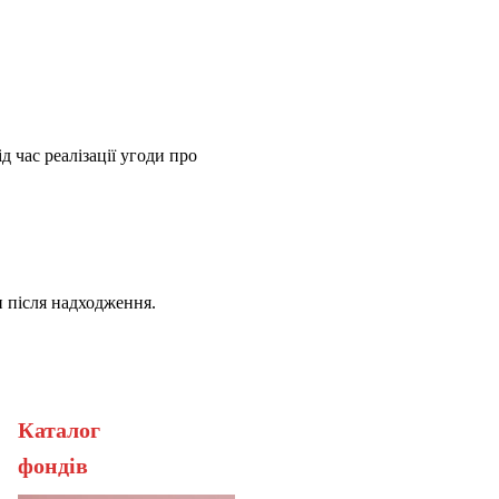
д час реалізації угоди про
и після надходження.
Каталог
ерана
фонді