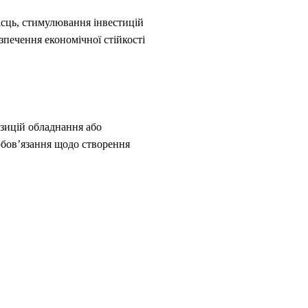
ісць, стимулювання інвестицій
зпечення економічної стійкості
озицій обладнання або
зобов’язання щодо створення