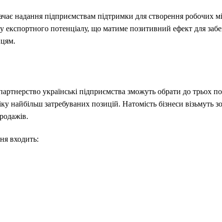
ачає надання підприємствам підтримки для створення робочих м
у експортного потенціалу, що матиме позитивний ефект для забе
нцям.
 партнерство українські підприємства зможуть обрати до трьох п
ку найбільш затребуваних позицій. Натомість бізнеси візьмуть 
родажів.
ня входить: