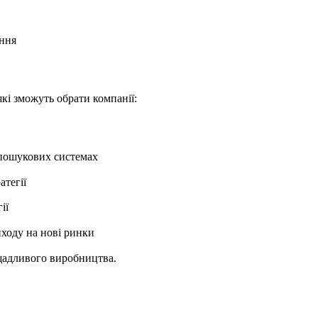
ання
кі зможуть обрати компанії:
 пошукових системах
атегії
ії
иходу на нові ринки
щадливого виробництва.