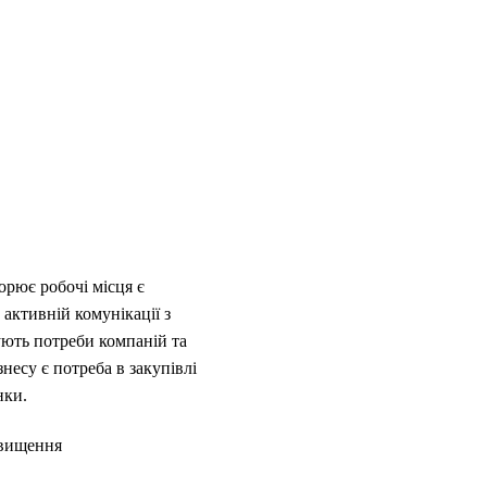
орює робочі місця є
ктивній комунікації з
ують потреби компаній та
есу є потреба в закупівлі
нки.
двищення