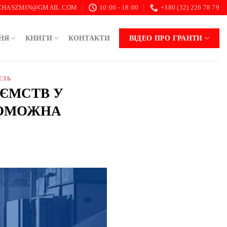
.CHASZMIN@GMAIL.COM
10:00 - 18:00
+380 (32) 226 78 79
НЯ
КНИГИ
КОНТАКТИ
ВІДЕО ПРО ГРАНТИ
СТЬ
ИЄМСТВ У
РОМОЖНА