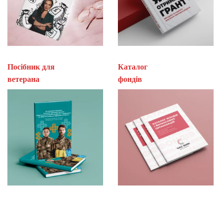
Посібник для
Каталог
ветерана
фон