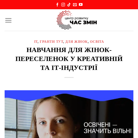
Skip
to
content
IT
,
ГРАНТИ ТУТ
,
ДЛЯ ЖІНОК
,
ОСВІТА
НАВЧАННЯ ДЛЯ ЖІНОК-
ПЕРЕСЕЛЕНОК У КРЕАТИВНІЙ
ТА ІТ-ІНДУСТРІЇ