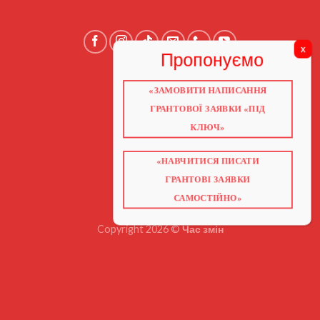
«ЗАМОВИТИ НАПИСАННЯ
ГОЛОВНА
ПРО НАС
ГРАНТОВОЇ ЗАЯВКИ «ПІД
ГРАНТИ 2026
ГРАНТИ ЄС
КЛЮЧ»
БЛОГ
ПОСЛУГИ
НАВЧАННЯ
«НАВЧИТИСЯ ПИСАТИ
КНИГИ
КОНТАКТИ
ГРАНТОВІ ЗАЯВКИ
ВІДЕО ПРО ГРАНТИ
САМОСТІЙНО»
Copyright 2026 ©
Час змін