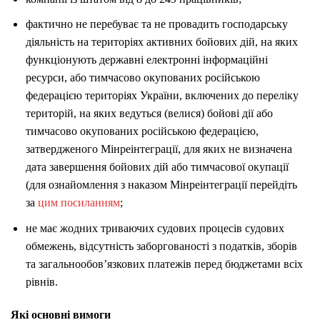
фактично не перебуває та не провадить господарську
діяльність на територіях активних бойових дій, на яких
функціонують державні електронні інформаційні
ресурси, або тимчасово окупованих російською
федерацією територіях України, включених до переліку
територій, на яких ведуться (велися) бойові дії або
тимчасово окупованих російською федерацією,
затвердженого Мінреінтеграції, для яких не визначена
дата завершення бойових дій або тимчасової окупації
(для ознайомлення з наказом Мінреінтеграції перейдіть
за
цим посиланням
;
не має жодних триваючих судових процесів судових
обмежень, відсутність заборгованості з податків, зборів
та загальнообовʼязкових платежів перед бюджетами всіх
рівнів.​​
Які основні вимоги