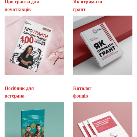
Про гранти для
Як отримати
початківців
гран
Посібник для
Каталог
ветерана
фон