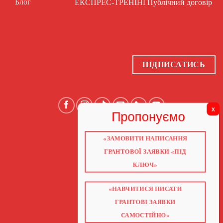
Блог
ЕКСПРЕС-ТРЕНІНГ
Публічний договір
ПІДПИСАТИСЬ
«ЗАМОВИТИ НАПИСАННЯ
ГОЛОВНА
ПРО НАС
ГРАНТОВОЇ ЗАЯВКИ «ПІД
ГРАНТИ 2026
ГРАНТИ ЄС
КЛЮЧ»
БЛОГ
ПОСЛУГИ
НАВЧАННЯ
КНИГИ
«НАВЧИТИСЯ ПИСАТИ
КОНТАКТИ
ВІДЕО ПРО ГРАНТИ
ГРАНТОВІ ЗАЯВКИ
САМОСТІЙНО»