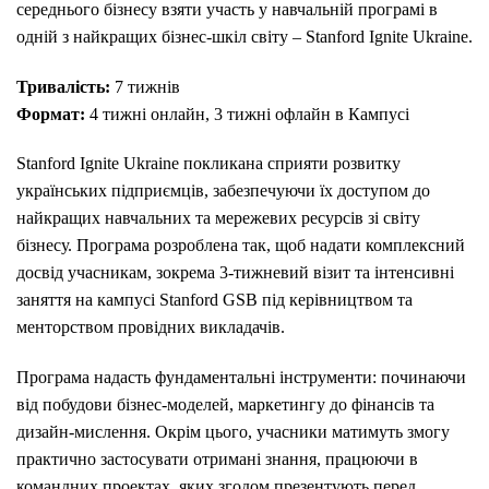
середнього бізнесу взяти участь у навчальній програмі в
одній з найкращих бізнес-шкіл світу – Stanford Ignite Ukraine.
Тривалість:
7 тижнів
Формат:
4 тижні онлайн, 3 тижні офлайн в Кампусі
Stanford Ignite Ukraine покликана сприяти розвитку
українських підприємців, забезпечуючи їх доступом до
найкращих навчальних та мережевих ресурсів зі світу
бізнесу. Програма розроблена так, щоб надати комплексний
досвід учасникам, зокрема 3-тижневий візит та інтенсивні
заняття на кампусі Stanford GSB під керівництвом та
менторством провідних викладачів.
Програма надасть фундаментальні інструменти: починаючи
від побудови бізнес-моделей, маркетингу до фінансів та
дизайн-мислення. Окрім цього, учасники матимуть змогу
практично застосувати отримані знання, працюючи в
командних проектах, яких згодом презентують перед