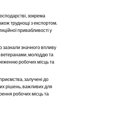
господарстві, зокрема
акож труднощі з експортом.
иційної привабливості у
що зазнали значного впливу
, ветеранами, молоддю та
ереженню робочих місць та
дприємства, залучені до
их рішень, важливих для
орення робочих місць та