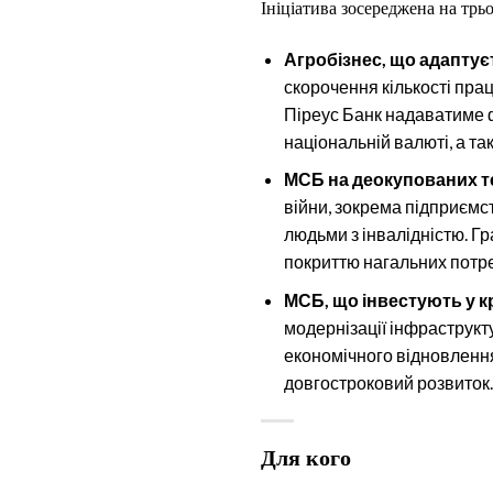
Ініціатива зосереджена на трь
Агробізнес, що адаптує
скорочення кількості пра
Піреус Банк надаватиме 
національній валюті, а т
МСБ на деокупованих т
війни, зокрема підприєм
людьми з інвалідністю. Г
покриттю нагальних потреб
МСБ, що інвестують у 
модернізації інфраструк
економічного відновлення 
довгостроковий розвиток.
Для кого