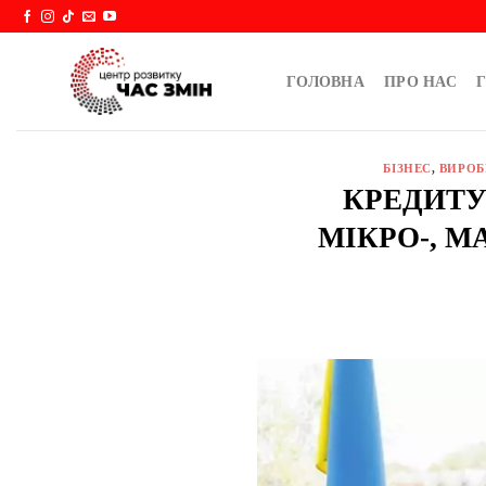
Skip
to
content
ГОЛОВНА
ПРО НАС
Г
БІЗНЕС
,
ВИРО
КРЕДИТУ
МІКРО-, М