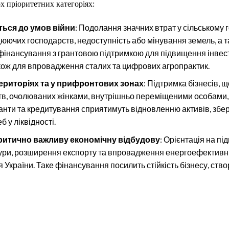
ох пріоритетних категоріях:
ться до умов війни
: Подолання значних втрат у сільському 
цюючих господарств, недоступність або мінування земель, а т
фінансування з грантовою підтримкою для підвищення інвест
акож для впровадження сталих та цифрових агропрактик.
ериторіях та у прифронтових зонах
: Підтримка бізнесів, 
ств, очолюваних жінками, внутрішньо переміщеними особами
ранти та кредитування сприятимуть відновленню активів, зб
 у ліквідності.
критично важливу економічну відбудову
: Орієнтація на пі
тури, розширення експорту та впровадження енергоефективн
України. Таке фінансування посилить стійкість бізнесу, ств