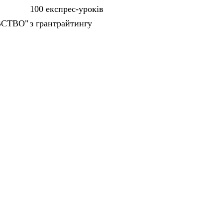
100 експрес-уроків
ВСТВО"
з грантрайтингу