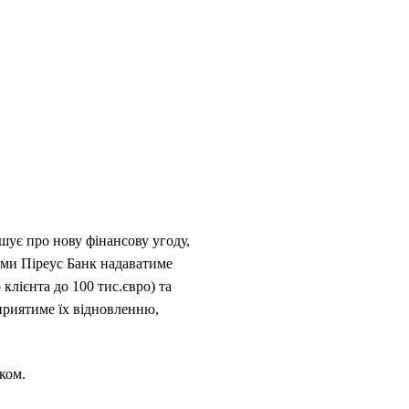
шує про нову фінансову угоду,
рами Піреус Банк надаватиме
лієнта до 100 тис.євро) та
приятиме їх відновленню,
ком.