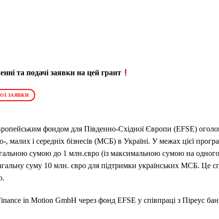
нні та подачі заявки на цей грант
ОЇ ЗАЯВКИ
Європейським фондом для Південно-Східної Європи (EFSE) оголо
-, малих і середніх бізнесів (МСБ) в Україні. У межах цієї прог
гальною сумою до 1 млн.євро (із максимальною сумою на одного к
агальну суму 10 млн. євро для підтримки українських МСБ. Це с
ю.
inance in Motion GmbH через фонд EFSE у співпраці з Піреус бан