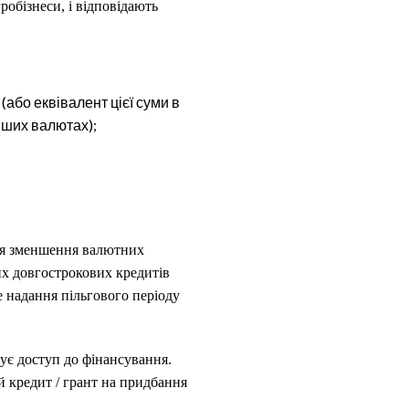
робізнеси, і відповідають
(або еквівалент цієї суми в
інших валютах);
для зменшення валютних
их довгострокових кредитів
е надання пільгового періоду
ує доступ до фінансування.
й кредит / грант на придбання