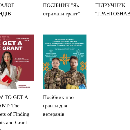
ТАЛОГ
ПОСІБНИК "Як
ПІДРУЧНИК
НДІВ
отримати грант"
"ГРАНТОЗНА
 TO GET A
Посібник про
NT: The
гранти для
ets of Finding
ветеранів
ts and Grant