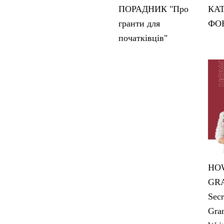
ПОРАДНИК "Про
КА
гранти для
ФО
початківців"
HOW
GRA
Secr
Gran