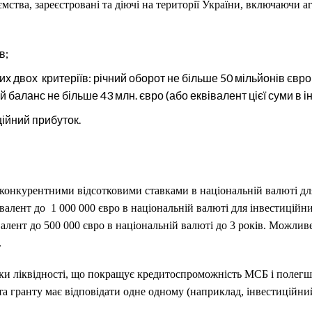
ємства, зареєстровані та діючі на території України, включаючи аг
в;
х двох критеріїв: річний оборот не більше 50 мільйонів євро 
й баланс не більше 43 млн. євро (або еквівалент цієї суми в 
ійний прибуток.
 з конкурентними відсотковими ставками в національній валюті 
валент до 1 000 000 євро в національній валюті для інвестиційн
валент до 500 000 євро в національній валюті до 3 років. Можлив
.
ки ліквідності, що покращує кредитоспроможність МСБ і полегш
а гранту має відповідати одне одному (наприклад, інвестиційни