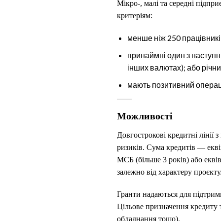
Мікро-, малі та середні підпри
критеріям:
менше ніж 250 працівникі
принаймні один з наступни
інших валютах); або річни
мають позитивний операц
Можливості
Довгострокові кредитні лінії
ризиків. Сума кредитів — екві
МСБ (більше 3 років) або екві
залежно від характеру проєкту
Гранти надаються для підтрим
Цільове призначення кредиту т
обладнання тощо).