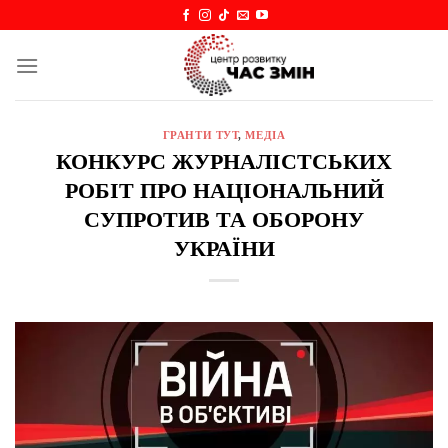
Skip
to
content
ГРАНТИ ТУТ
,
МЕДІА
КОНКУРС ЖУРНАЛІСТСЬКИХ
РОБІТ ПРО НАЦІОНАЛЬНИЙ
СУПРОТИВ ТА ОБОРОНУ
УКРАЇНИ