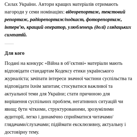
Силах України. Автори кращих матеріалів отримають
нагороди у семи номінаціях:
відеорепортаж, текстовий
репортаж, радіорепортаж/подкаст, фоторепортаж,
інтерв’ю, кращий оператор, улюбленець (долі) глядацьких
симпатій.
Для кого
Подані на конкурс «Війна в об’єктиві» матеріали мають
відповідати стандартам Кодексу етики українського
журналіста; зачіпати інтереси значної частини суспільства та
відповідати їхнім запитам; стосуватися важливої та
актуальної теми для України; стати причиною для
вирішення суспільних проблем, негативних ситуацій чи
явищ; бути чіткими, структурованими, зрозумілими
аудиторії, легко і динамічно сприйматися читачами/
глядачами/слухачами; підіймати ексклюзивну, актуальну і
достовірну тему.