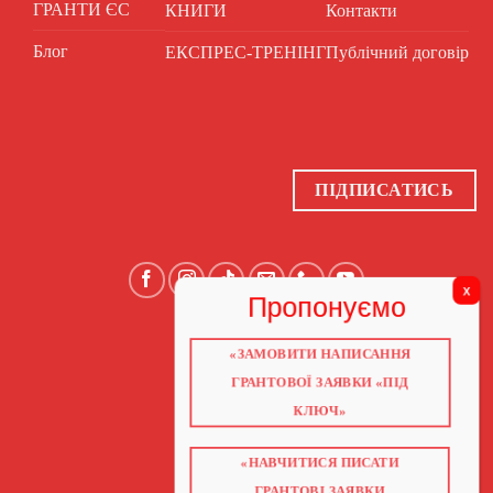
ГРАНТИ ЄС
КНИГИ
Контакти
Блог
ЕКСПРЕС-ТРЕНІНГ
Публічний договір
ПІДПИСАТИСЬ
«ЗАМОВИТИ НАПИСАННЯ
ГОЛОВНА
ПРО НАС
ГРАНТОВОЇ ЗАЯВКИ «ПІД
ГРАНТИ 2026
ГРАНТИ ЄС
КЛЮЧ»
БЛОГ
ПОСЛУГИ
НАВЧАННЯ
«НАВЧИТИСЯ ПИСАТИ
КНИГИ
КОНТАКТИ