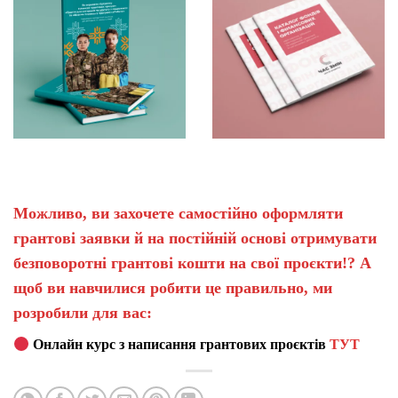
Можливо, ви захочете самостійно оформляти
грантові заявки й на постійній основі отримувати
безповоротні грантові кошти на свої проєкти!? А
щоб ви навчилися робити це правильно, ми
розробили для вас:
Онлайн курс з написання грантових проєктів
ТУТ