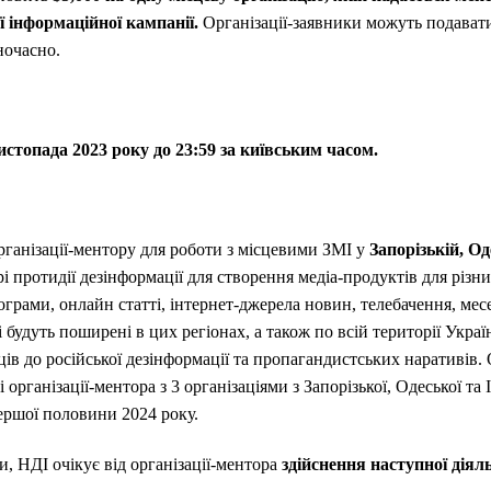
ї інформаційної кампанії.
Організації-заявники можуть подавати
ночасно.
истопада 2023 року до 23:59 за київським часом.
рганізації-ментору для роботи з місцевими ЗМІ у
Запорізькій, О
і протидії дезінформації для створення медіа-продуктів для різни
ограми, онлайн статті, інтернет-джерела новин, телебачення, мес
 будуть поширені в цих регіонах, а також по всій території Украї
ів до російської дезінформації та пропагандистських наративів.
організації-ментора з 3 організаціями з Запорізької, Одеської та
ершої половини 2024 року.
, НДІ очікує від організації-ментора
здійснення наступної діял