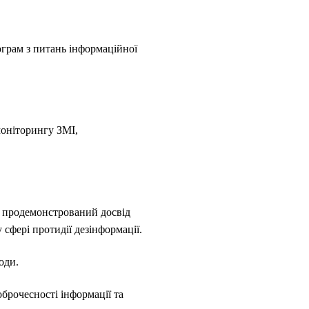
ограм з питань інформаційної
моніторингу ЗМІ,
ь продемонстрований досвід
 сфері протидії дезінформації.
оди.
брочесності інформації та