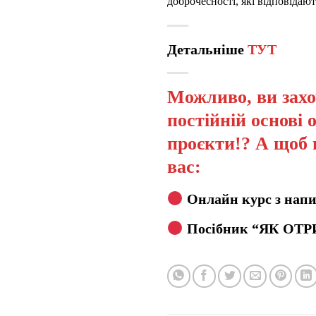
доброчесності, які відповідаю
Детальніше
ТУТ
Можливо, ви захо
постійній основі 
проєкти!? А щоб 
вас:
Онлайн курс з напи
Посібник “ЯК ОТР