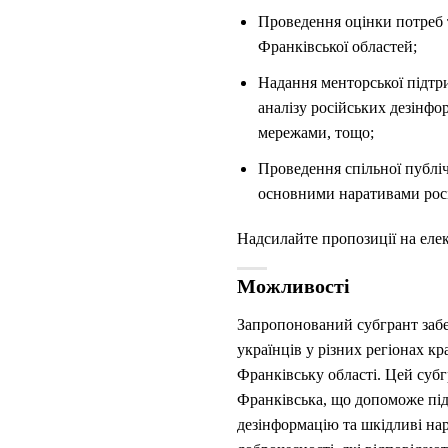
Проведення оцінки потреб та
Франківської областей;
Надання менторської підтри
аналізу російських дезінфо
мережами, тощо;
Проведення спільної публіч
основними наративами росі
Надсилайте пропозиції на еле
Можливості
Запропонований субгрант забез
українців у різних регіонах кр
Франківську області. Цей субг
Франківська, що допоможе під
дезінформацію та шкідливі на