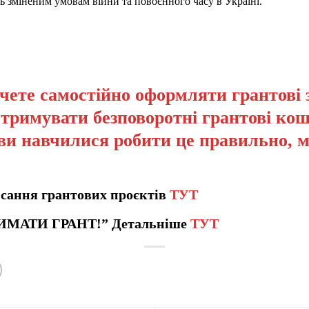
ть зміненим умовам війни та повоєнного часу в Україні.
чете самостійно оформляти грантові 
отримувати безповоротні грантові кош
ви навчилися робити це правильно, 
сання грантових проєктів
ТУТ
ИМАТИ ГРАНТ!” Детальніше
ТУТ