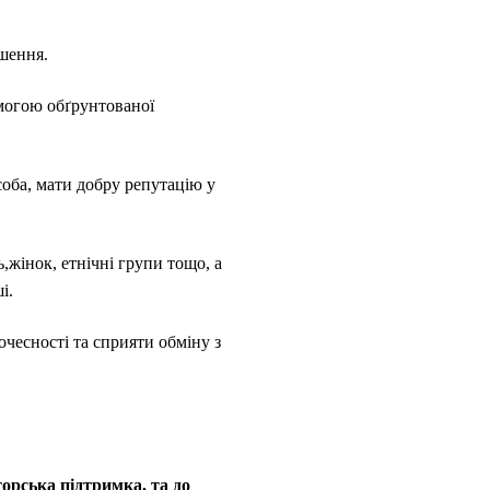
ішення.
могою обґрунтованої
соба, мати добру репутацію у
жінок, етнічні групи тощо, а
і.
чесності та сприяти обміну з
торська підтримка, та до