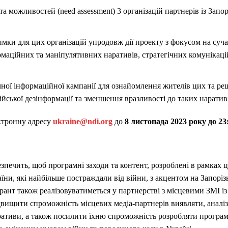
 можливостей (need assessment) 3 організацій партнерів із Запорі
мки для цих організацій упродовж дії проекту з фокусом на суча
рмаційних та маніпулятивних наративів, стратегічних комунікаці
ної інформаційної кампанії для ознайомлення жителів цих та ре
йської дезінформації та зменшення вразливості до таких нарати
ктронну адресу
ukraine@ndi.org
до
8 листопада 2023 року до 23
печить, щоб програмні заходи та контент, розроблені в рамках ц
аїни, які найбільше постраждали від війни, з акцентом на Запоріз
рант також реалізовуватиметься у партнерстві з місцевими ЗМІ із
вищити спроможність місцевих медіа-партнерів виявляти, аналіз
ративи, а також посилити їхню спроможність розробляти програм