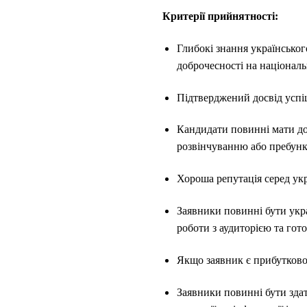
Критерії прийнятності:
Глибокі знання українськог
доброчесності на національ
Підтверджений досвід успі
Кандидати повинні мати дос
розвінчуванню або пребунке
Хороша репутація серед укр
Заявники повинні бути укр
роботи з аудиторією та гот
Якщо заявник є прибутковою
Заявники повинні бути зда