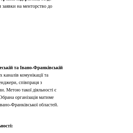
 заявки на менторство до
деській та Івано-Франківській
х каналів комунікації та
енджери, співпраця з
ни. Метою такої діяльності є
 Обрана організація матиме
 Івано-Франківської областей.
ьності: