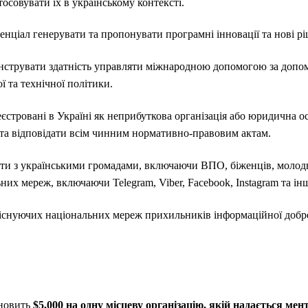
стосовувати їх в українському контексті.
нціал генерувати та пропонувати програмні інновації та нові р
нструвати здатність управляти міжнародною допомогою за допо
ї та технічної політики.
єстровані в Україні як неприбуткова організація або юридична о
 та відповідати всім чинним нормативно-правовим актам.
ти з українськими громадами, включаючи ВПО, біженців, молодь,
них мереж, включаючи Telegram, Viber, Facebook, Instagram та інш
 існуючих національних мереж прихильників інформаційної добро
новить
$5,000 на одну місцеву організацію, якій надається мен