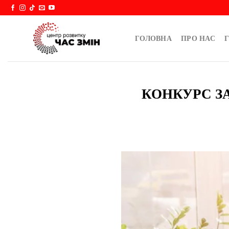
Skip
to
content
ГОЛОВНА
ПРО НАС
Г
КОНКУРС З