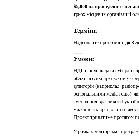
$5,000 на проведення спільно
трьох місцевих організацій од
Терміни
Надсилайте пропозиції
до 8 л
Умови:
НДІ планує надати субгрант о
областях
, які працюють у сфер
аудиторій (наприклад, радіопр
регіональними медіа тощо), які
зменшення вразливості українц
можливість працювати в якості 
Проєкт триватиме протягом п
У рамках менторської програми