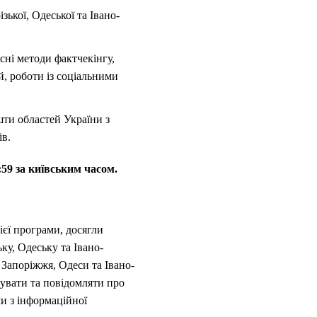
зької, Одеської та Івано-
сні методи фактчекінгу,
й, роботи із соціальними
шти областей України з
вів.
:59 за київським часом.
ієї програми, досягли
ьку, Одеську та Івано-
 Запоріжжя, Одеси та Івано-
увати та повідомляти про
и з інформаційної