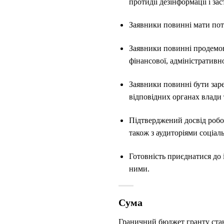
протидії дезінформації і за
Заявники повинні мати поте
Заявники повинні продемо
фінансової, адміністративно
Заявники повинні бути заре
відповідних органах влади
Підтверджений досвід робо
також з аудиторіями соціаль
Готовність приєднатися до
ними.
Сума
Граничний бюджет гранту ста