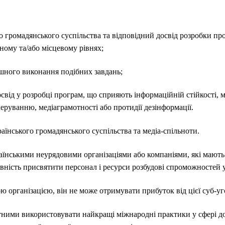
о громадянського суспільства та відповідний досвід розробки пр
ному та/або місцевому рівнях;
шного виконання подібних завдань;
від у розробці програм, що сприяють інформаційній стійкості, 
руванню, медіаграмотності або протидії дезінформації.
аїнського громадянського суспільства та медіа-спільноти.
аїнськими неурядовими організаціями або компаніями, які мают
овність присвятити персонал і ресурси розбудові спроможностей у
 організацією, він не може отримувати прибуток від цієї суб-уг
тними використовувати найкращі міжнародні практики у сфері до