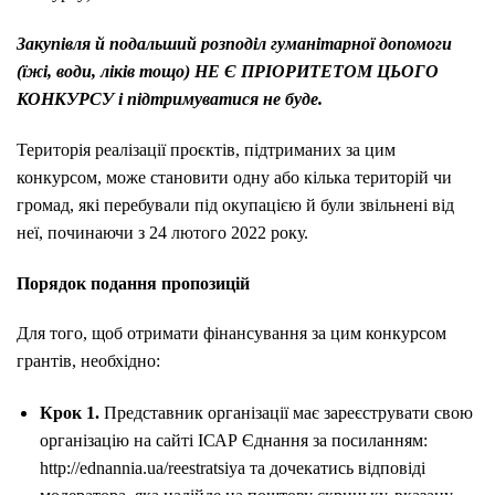
Закупівля й подальший розподіл гуманітарної допомоги
(їжі, води, ліків тощо) НЕ Є ПРІОРИТЕТОМ ЦЬОГО
КОНКУРСУ і підтримуватися не буде.
Територія реалізації проєктів, підтриманих за цим
конкурсом, може становити одну або кілька територій чи
громад, які перебували під окупацією й були звільнені від
неї, починаючи з 24 лютого 2022 року.
Порядок подання пропозицій
Для того, щоб отримати фінансування за цим конкурсом
гр
антів
, необхідно:
Крок 1.
Представник організації
має зареєструвати свою
організацію на сайті
ІСАР Єднання за посиланням:
http://ednannia.ua/reestratsiya
та дочекатись
відповіді