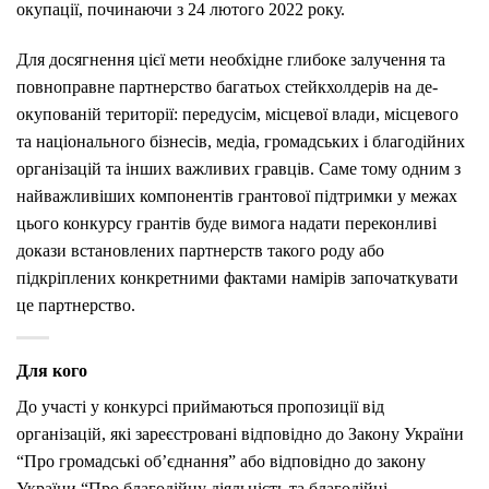
окупації, починаючи з 24 лютого 2022 року.
Для досягнення цієї мети необхідне глибоке залучення та
повноправне партнерство багатьох стейкхолдерів на де-
окупованій території: передусім, місцевої влади, місцевого
та національного бізнесів, медіа, громадських і благодійних
організацій та інших важливих гравців. Саме тому одним з
найважливіших компонентів грантової підтримки у межах
цього конкурсу грантів буде вимога надати переконливі
докази встановлених партнерств такого роду або
підкріплених конкретними фактами намірів започаткувати
це партнерство.
Для кого
До участі у конкурсі приймаються пропозиції від
організацій, які зареєстровані відповідно до Закону України
“Про громадські об’єднання” або відповідно до закону
України “Про благодійну діяльність та благодійні