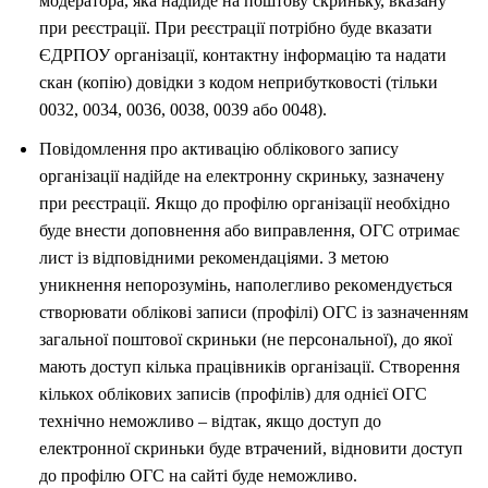
модератора,
яка
надійде
на
п
оштову
скриньку,
вказану
при
реєстрації.
При
реєстрації
потрібно
буде
вказати
ЄДРПОУ
організації,
контактну інформацію та надати
скан (копію) довідки з кодом неприбутковості
(тільки
0032, 0034, 0036, 0038, 0039 або 0048).
Повідомлення
про
активацію
обліко
вого
запису
організації
надійде
на
електронну скриньку, зазначену
при реєстрації. Якщо до профілю організації
необхідно
буде внести доповнення або виправлення, ОГС отримає
лист із
відповідними
рекомендаціями.
З
метою
уникнення
непорозумінь,
наполегливо рек
омендується
створювати облікові записи (профілі) ОГС із
зазначенням
загальної поштової скриньки (не персональної), до якої
мають
доступ кілька працівників організації. Створення
кількох облікових записів
(профілів) для однієї ОГС
технічно неможливо
–
відта
к, якщо доступ до
електронної скриньки буде втрачений, відновити доступ
до профілю ОГС на
сайті буде неможливо.