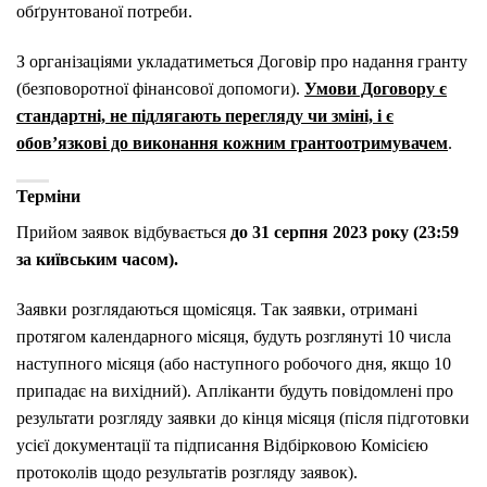
обґрунтованої потреби.
З організаціями укладатиметься Договір про надання гранту
(безповоротної фінансової допомоги).
Умови Договору є
стандартні, не підлягають перегляду чи зміні, і є
обов’язкові до виконання кожним грантоотримувачем
.
Терміни
Прийом заявок відбувається
до 31 серпня 2023 року (23:59
за київським часом).
Заявки розглядаються щомісяця. Так заявки, отримані
протягом календарного місяця, будуть розглянуті 10 числа
наступного місяця (або наступного робочого дня, якщо 10
припадає на вихідний). Апліканти будуть повідомлені про
результати розгляду заявки до кінця місяця (після підготовки
усієї документації та підписання Відбірковою Комісією
протоколів щодо результатів розгляду заявок).