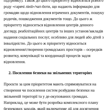
підтримку). Також до цього пріоритету відносяться різного
роду «гарячі лінії»/чат-боти, що надають інформацію для
громадян щодо відновлення втрачених документів, пошуку
родичів, пошкодження документів тощо. До цього ж
пріоритету відноситься відновлення центрів денного
догляду, реабілітаційних центрів та інших установ/закладів
надання соціальних послуг, особливо для людей або дітей з
інвалідністю. До цього ж пріоритету відноситься
відновлення/cтворення громадських просторів – осередків
розвитку, комунікації та координації процесів задля
відновлення.
2
. Посилення безпеки на звільнених територіях
Проєкти за цим пріоритетом мають спрямовуватися на
створення чи посилення систем розбудови безпеки на
звільненій території та у де-окупованих громадах.
Наприклад, це може бути розробка комплексного плану
безпекових заходів, який включатиме дії для досягнення