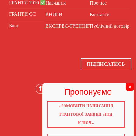
ГРАНТИ 2026
Навчання
Про нас
ГРАНТИ ЄС
КНИГИ
Контакти
Блог
ЕКСПРЕС-ТРЕНІНГ
Публічний договір
ПІДПИСАТИСЬ
«ЗАМОВИТИ НАПИСАННЯ
ГОЛОВНА
ГРАНТОВОЇ ЗАЯВКИ «ПІД
ПРО НАС
ГРАНТИ 2026
КЛЮЧ»
ГРАНТИ ЄС
БЛОГ
ПОСЛУГИ
НАВЧАННЯ