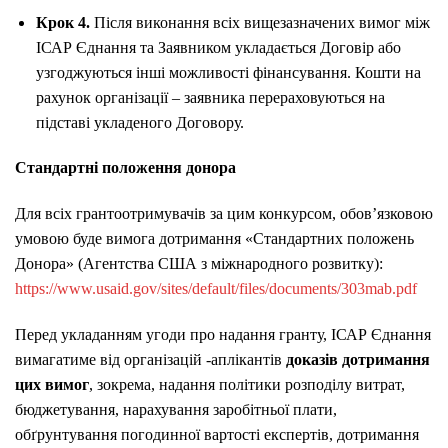
Крок 4.
Після виконання всіх вищезазначених вимог між
ІСАР Єднання та Заявником укладається Договір або
узгоджуються інші можливості фінансування. Кошти на
рахунок організації – заявника перераховуються на
підставі укладеного Договору.
Стандартні положення донора
Для всіх грантоотримувачів за цим конкурсом, обов’язковою
умовою буде вимога дотримання «Стандартних положень
Донора» (Агентства США з міжнародного розвитку):
https://www.usaid.gov/sites/default/files/documents/303mab.pdf
Перед укладанням угоди про надання гранту, ІСАР Єднання
вимагатиме від організацій -аплікантів
доказів дотримання
цих вимог
, зокрема, надання політики розподілу витрат,
бюджетування, нарахування заробітньої плати,
обґрунтування погодинної вартості експертів, дотримання