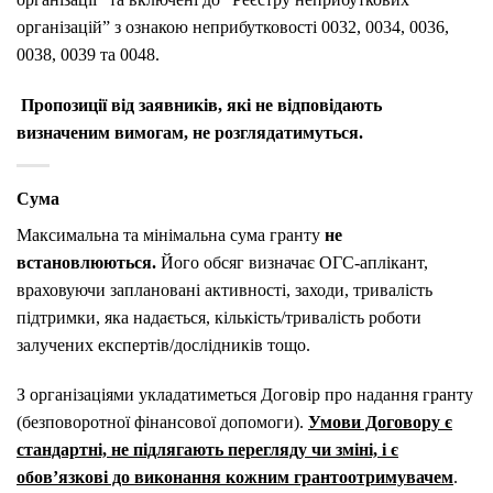
організацій” з ознакою неприбутковості 0032, 0034, 0036,
0038, 0039 та 0048.
Пропозиції від заявників, які не відповідають
визначеним вимогам, не розглядатимуться.
Сума
Максимальна та мінімальна сума гранту
не
встановлюються.
Його обсяг визначає ОГС-аплікант,
враховуючи заплановані активності, заходи, тривалість
підтримки, яка надається, кількість/тривалість роботи
залучених експертів/дослідників тощо.
З організаціями укладатиметься Договір про надання гранту
(безповоротної фінансової допомоги).
Умови Договору є
стандартні, не підлягають перегляду чи зміні, і є
обов’язкові до виконання кожним грантоотримувачем
.