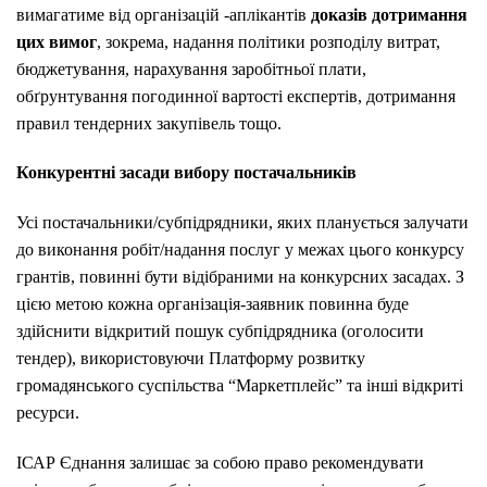
вимагатиме від організацій -аплікантів
доказів дотримання
цих вимог
, зокрема, надання політики розподілу витрат,
бюджетування, нарахування заробітньої плати,
обґрунтування погодинної вартості експертів, дотримання
правил тендерних закупівель тощо.
Конкурентні засади вибору постачальників
Усі постачальники/субпідрядники, яких планується залучати
до виконання робіт/надання послуг у межах цього конкурсу
грантів, повинні бути відібраними на конкурсних засадах. З
цією метою кожна організація-заявник повинна буде
здійснити відкритий пошук субпідрядника (оголосити
тендер), використовуючи Платформу розвитку
громадянського суспільства “Маркетплейс” та інші відкриті
ресурси.
ІСАР Єднання залишає за собою право рекомендувати