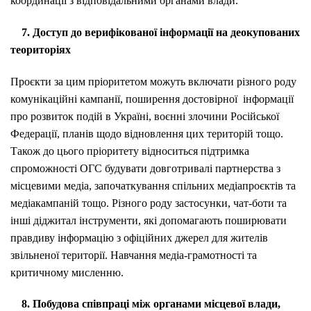
координації з відповідальними органами влади.
7. Доступ до верифікованої інформації на деокупованих
теориторіях
Проєкти за цим пріоритетом можуть включати різного роду
комунікаційні кампанії, поширення достовірної інформації
про розвиток подій в Україні, воєнні злочини Російської
Федерації, планів щодо відновлення цих територій тощо.
Також до цього пріоритету відноситься підтримка
спроможності ОГС будувати довготривалі партнерства з
місцевими медіа, започаткування спільних медіапроєктів та
медіакампаній тощо. Різного роду застосунки, чат-боти та
інші діджитал інструменти, які допомагають поширювати
правдиву інформацію з офіційних джерел для жителів
звільненої території. Навчання медіа-грамотності та
критичному мисленню.
8. Побудова співпраці між органами місцевої влади,