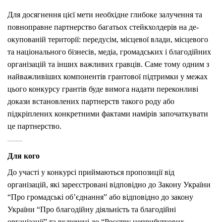
Для досягнення цієї мети необхідне глибоке залучення та
повноправне партнерство багатьох стейкхолдерів на де-
окупованій території: передусім, місцевої влади, місцевого
та національного бізнесів, медіа, громадських і благодійних
організацій та інших важливих гравців. Саме тому одним з
найважливіших компонентів грантової підтримки у межах
цього конкурсу грантів буде вимога надати переконливі
докази встановлених партнерств такого роду або
підкріплених конкретними фактами намірів започаткувати
це партнерство.
Для кого
До участі у конкурсі приймаються пропозиції від
організацій, які зареєстровані відповідно до Закону України
“Про громадські об’єднання” або відповідно до закону
України “Про благодійну діяльність та благодійні
організації” та включені до “Реєстру неприбуткових