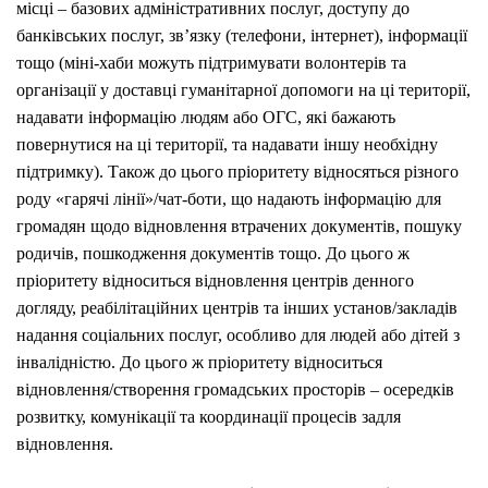
місці – базових адміністративних послуг, доступу до
банківських послуг, зв’язку (телефони, інтернет), інформації
тощо (міні-хаби можуть підтримувати волонтерів та
організації у доставці гуманітарної допомоги на ці території,
надавати інформацію людям або ОГС, які бажають
повернутися на ці території, та надавати іншу необхідну
підтримку). Також до цього пріоритету відносяться різного
роду «гарячі лінії»/чат-боти, що надають інформацію для
громадян щодо відновлення втрачених документів, пошуку
родичів, пошкодження документів тощо. До цього ж
пріоритету відноситься відновлення центрів денного
догляду, реабілітаційних центрів та інших установ/закладів
надання соціальних послуг, особливо для людей або дітей з
інвалідністю. До цього ж пріоритету відноситься
відновлення/cтворення громадських просторів – осередків
розвитку, комунікації та координації процесів задля
відновлення.