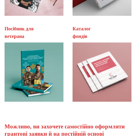
Посібник для
Каталог
ветерана
фон
Можливо, ви захочете самостійно оформляти
грантові заявки й на постійній основі