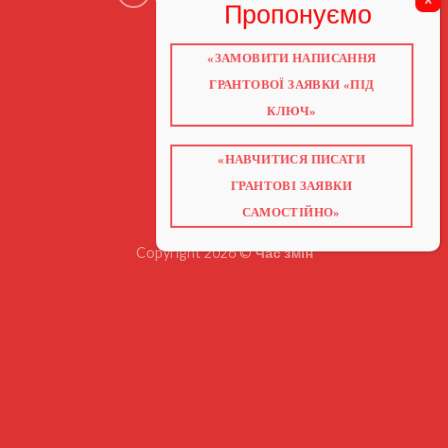
«ЗАМОВИТИ НАПИСАННЯ
ГОЛОВНА
ПРО НАС
ГРАНТОВОЇ ЗАЯВКИ «ПІД
ГРАНТИ 2026
ГРАНТИ ЄС
КЛЮЧ»
БЛОГ
ПОСЛУГИ
НАВЧАННЯ
КНИГИ
«НАВЧИТИСЯ ПИСАТИ
КОНТАКТИ
ВІДЕО ПРО ГРАНТИ
ГРАНТОВІ ЗАЯВКИ
САМОСТІЙНО»
Copyright 2026 ©
Час змін