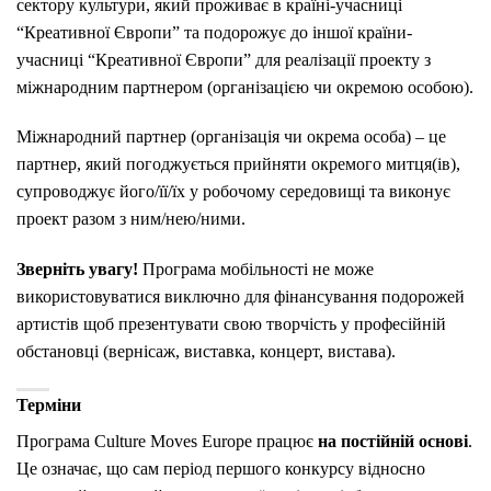
сектору культури, який проживає в країні-учасниці
“Креативної Європи” та подорожує до іншої країни-
учасниці “Креативної Європи” для реалізації проекту з
міжнародним партнером (організацією чи окремою особою).
Міжнародний партнер (організація чи окрема особа) – це
партнер, який погоджується прийняти окремого митця(ів),
супроводжує його/її/їх у робочому середовищі та виконує
проект разом з ним/нею/ними.
Зверніть увагу!
Програма мобільності не може
використовуватися виключно для фінансування подорожей
артистів щоб презентувати свою творчість у професійній
обстановці (вернісаж, виставка, концерт, вистава).
Терміни
Програма Culture Moves Europe працює
на постійній основі
.
Це означає, що сам період першого конкурсу відносно