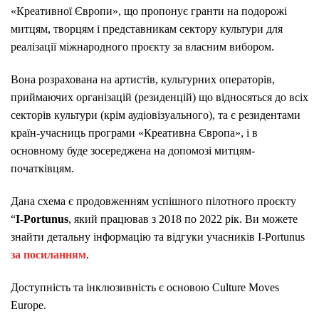
«Креативної Європи», що пропонує гранти на подорожі
митцям, творцям і представникам сектору культури для
реалізації міжнародного проєкту за власним вибором.
Вона розрахована на артистів, культурних операторів,
приймаючих організацій (резиденцій) що відносяться до всіх
секторів культури (крім аудіовізуального), та є резидентами
країн-учасниць програми «Креативна Європа», і в
основному буде зосереджена на допомозі митцям-
початківцям.
Дана схема є продовженням успішного пілотного проєкту
“
I-Portunus
, який працював з 2018 по 2022 рік. Ви можете
знайти детальну інформацію та відгуки учасників I-Portunus
за посиланням
.
Доступність та інклюзивність є основою Culture Moves
Europe.