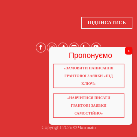
ПІДПИСАТИСЬ
«ЗАМОВИТИ НАПИСАННЯ
ГОЛОВНА
ПРО НАС
ГРАНТОВОЇ ЗАЯВКИ «ПІД
ГРАНТИ 2026
ГРАНТИ ЄС
КЛЮЧ»
БЛОГ
ПОСЛУГИ
НАВЧАННЯ
«НАВЧИТИСЯ ПИСАТИ
КНИГИ
КОНТАКТИ
ГРАНТОВІ ЗАЯВКИ
ВІДЕО ПРО ГРАНТИ
САМОСТІЙНО»
Copyright 2026 ©
Час змін