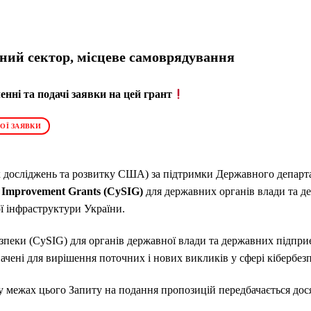
ий сектор, місцеве самоврядування
нні та подачі заявки на цей грант
ОЇ ЗАЯВКИ
 досліджень та розвитку США) за підтримки Державного депа
y
Improvement
Grants
(CySIG
)
для державних органів влади та д
ї інфраструктури України.
зпеки (CySIG) для органів державної влади та державних підпри
чені для вирішення поточних і нових викликів у сфері кібербез
ів у межах цього Запиту на подання пропозицій передбачається дос