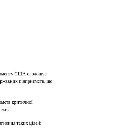
ртаменту США оголошує
ержавних підприємств, що
ємств критичної
пеки.
ягнення таких цілей: