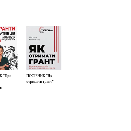
К "Про
ПОСІБНИК "Як
отримати грант"
в"