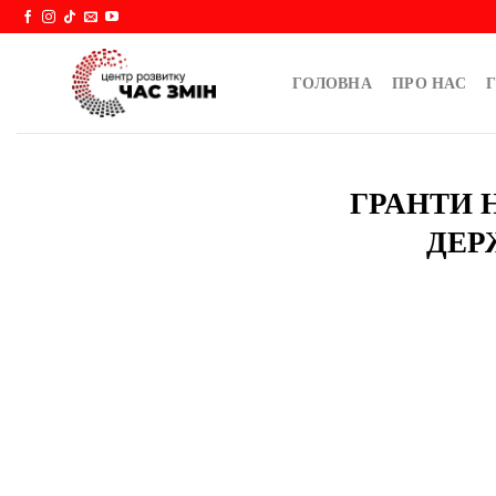
Skip
to
content
ГОЛОВНА
ПРО НАС
Г
ГРАНТИ 
ДЕР