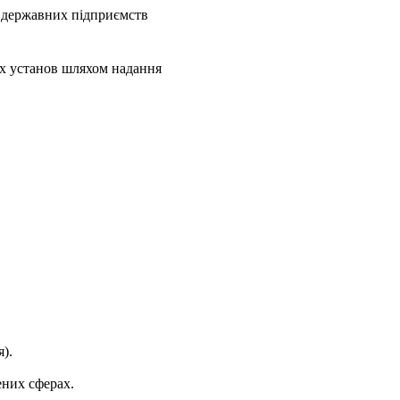
а державних підприємств
их установ шляхом надання
).
ених сферах.