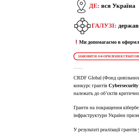
ДЕ:
вся Україна
ГАЛУЗІ:
державн
Ми допомагаємо в оформле
ЗАМОВИТИ ОФОРМЛЕННЯ ГРАНТОВ
CRDF Global (Фонд цивільних
конкурс грантів
Cybersecurit
належать до об’єктів критично
Гранти на покращення кібербе
інфраструктури України призна
У результаті реалізації грант