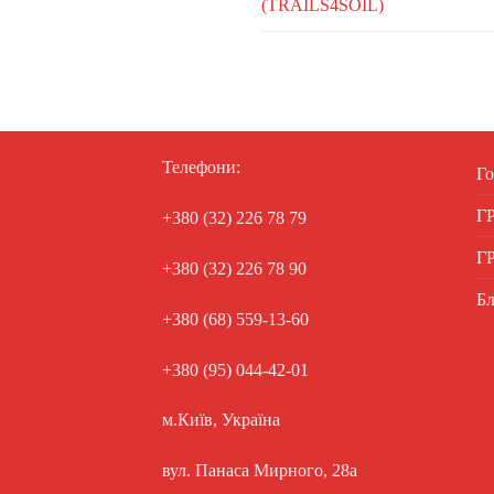
(TRAILS4SOIL)
Телефони:
Го
Г
+380 (32) 226 78 79
Г
+380 (32) 226 78 90
Бл
+380 (68) 559-13-60
+380 (95) 044-42-01
м.Київ, Україна
вул. Панаса Мирного, 28а