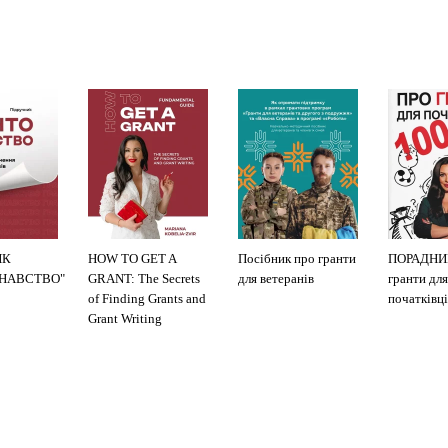
ИК
HOW TO GET A
Посібник про гранти
ПОРАДНИ
ЗНАВСТВО"
GRANT: The Secrets
для ветеранів
гранти для
of Finding Grants and
початківці
Grant Writing