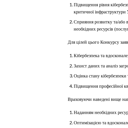
Підвищення рівня кібербезп
критичної інфраструктури 
Сприяння розвитку та/або 
необхідних ресурсів (послу
Для цілей цього Конкурсу зая
Кібербезпека та вдосконален
Захист даних та аналіз загр
Оцінка стану кібербезпеки т
Підвищення професійної кв
Враховуючи наведені вище нап
Наданням необхідних ресурс
Оптимізацією та вдосконале