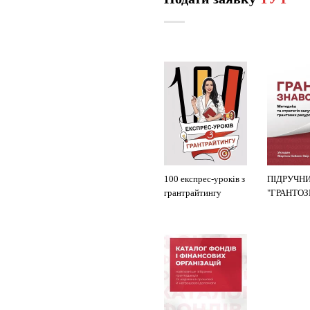
100 експрес-уроків з
ПІДРУЧН
грантрайтингу
"ГРАНТО