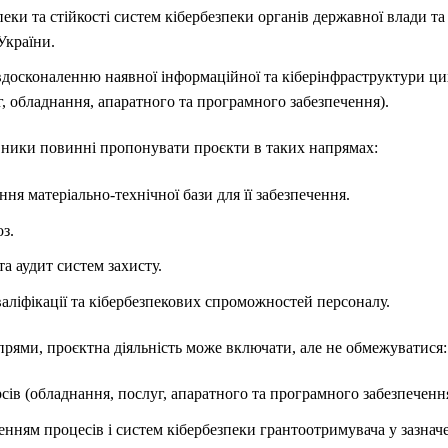
еки та стійкості систем кібербезпеки органів державної влади т
України.
вдосконаленню наявної інформаційної та кіберінфраструктури ц
г, обладнання, апаратного та програмного забезпечення).
вники повинні пропонувати проєкти в таких напрямах:
ня матеріально-технічної бази для її забезпечення.
оз.
а аудит систем захисту.
аліфікації та кібербезпекових спроможностей персоналу.
рями, проєктна діяльність може включати, але не обмежуватися:
ів (обладнання, послуг, апаратного та програмного забезпечення
нням процесів і систем кібербезпеки грантоотримувача у зазнач