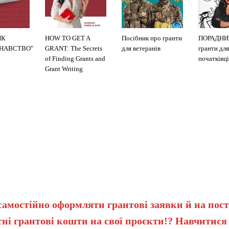
ИК
HOW TO GET A
Посібник про гранти
ПОРАДНИ
ЗНАВСТВО"
GRANT: The Secrets
для ветеранів
гранти для
of Finding Grants and
початківці
Grant Writing
самостійно оформляти грантові заявки й на пост
ні грантові кошти на свої проєкти!? Навчитися