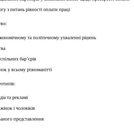
огу з питань рівності оплати праці
тво:
економічному та політичному ухваленні рішень
тва
спільних бар’єрів
ок у всьому різноманітті
отипів:
діа та рекламі
жінок і чоловіків
ваного представлення