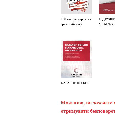
100 експрес-уроків з
ПІДРУЧН
грантрайтингу
"ГРАНТО
КАТАЛОГ ФОНДІВ
Можливо, ви захочете 
отримувати безповорот