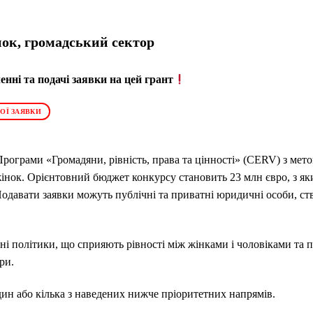
ок, громадський сектор
нні та подачі заявки на цей грант
ОЇ ЗАЯВКИ
рограми «Громадяни, рівність, права та цінності» (CERV) з мето
інок. Орієнтовний бюджет конкурсу становить 23 млн євро, з яки
одавати заявки можуть публічні та приватні юридичні особи, ст
ні політики, що сприяють рівності між жінками і чоловіками та 
ри.
н або кілька з наведених нижче пріоритетних напрямів.