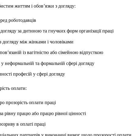
истим життям і обов’язки з догляду:
еред роботодавців
догляду за дитиною та гнучких форм організації праці
 з догляду між жінками і чоловіками
 пов’язаній із вагітністю або сімейною відпусткою
в у неформальній та формальній сфері догляду
ності професій у сфері догляду
рість оплати:
о прозорість оплати праці
 за рівну працю або працю рівної цінності
розриву в оплаті праці
оціальних партнерів у виконанні вимог щодо прозорості оплати