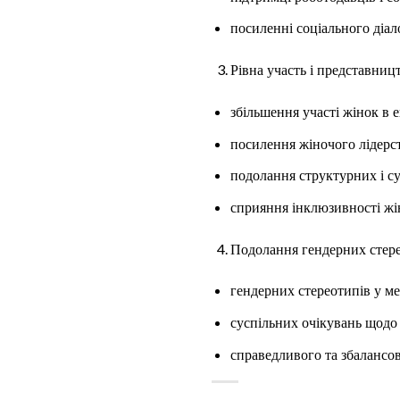
посиленні соціального діал
Рівна участь і представниц
збільшення участі жінок в 
посилення жіночого лідерс
подолання структурних і су
сприяння інклюзивності жін
Подолання гендерних стере
гендерних стереотипів у ме
суспільних очікувань щодо 
справедливого та збалансо