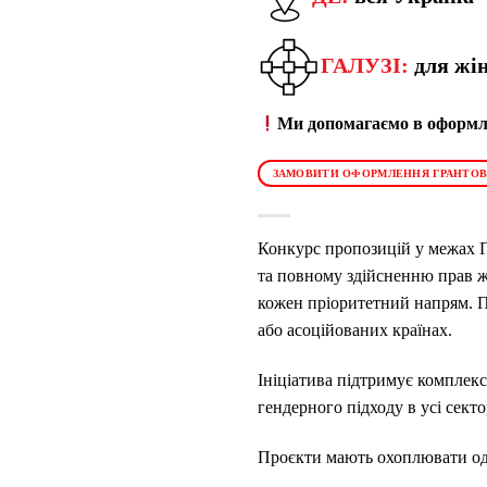
ГАЛУЗІ:
для жін
Ми допомагаємо в оформле
ЗАМОВИТИ ОФОРМЛЕННЯ ГРАНТОВ
Конкурс пропозицій у межах П
та повному здійсненню прав ж
кожен пріоритетний напрям. П
або асоційованих країнах.
Ініціатива підтримує комплекс
гендерного підходу в усі секто
Проєкти мають охоплювати оди