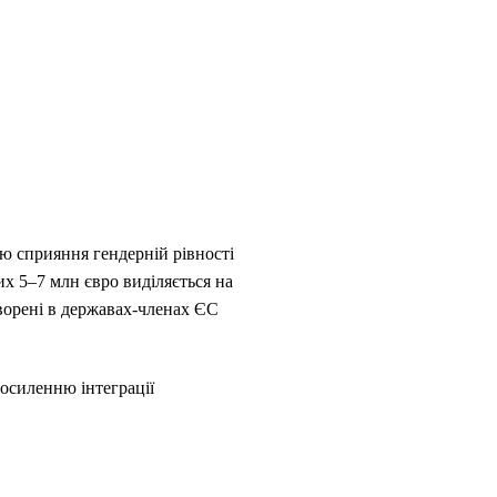
ю сприяння гендерній рівності
х 5–7 млн євро виділяється на
ворені в державах-членах ЄС
посиленню інтеграції