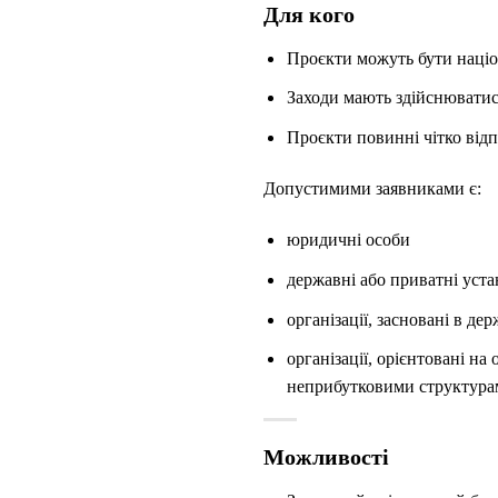
Для кого
Проєкти можуть бути наці
Заходи мають здійснюватися
Проєкти повинні чітко від
Допустимими заявниками є:
юридичні особи
державні або приватні уст
організації, засновані в д
організації, орієнтовані н
неприбутковими структура
Можливості