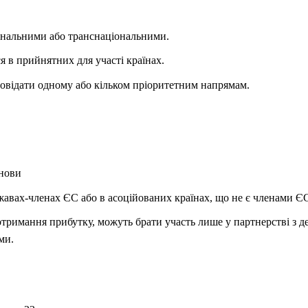
ональними або транснаціональними.
 в прийнятних для участі країнах.
повідати одному або кільком пріоритетним напрямам.
анови
ержавах-членах ЄС або в асоційованих країнах, що не є членами Є
а отримання прибутку, можуть брати участь лише у партнерстві з 
ми.