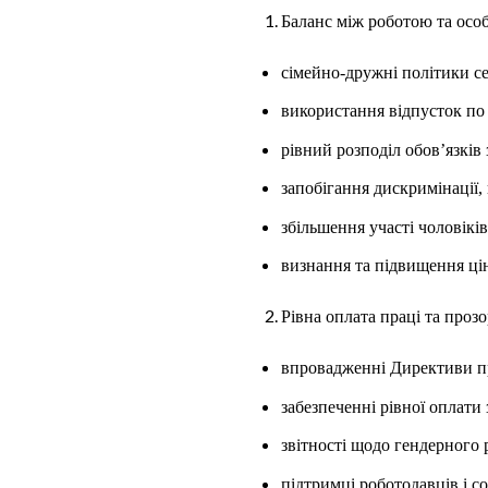
Баланс між роботою та особ
сімейно-дружні політики с
використання відпусток по 
рівний розподіл обов’язків
запобігання дискримінації,
збільшення участі чоловікі
визнання та підвищення цін
Рівна оплата праці та прозо
впровадженні Директиви пр
забезпеченні рівної оплати
звітності щодо гендерного 
підтримці роботодавців і с