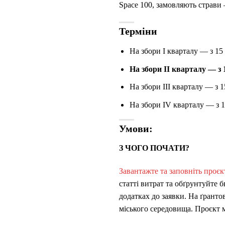
Space 100, замовляють страви
Терміни
На збори І кварталу — з 15 
На збори ІІ кварталу — з 
На збори ІІІ кварталу — з 
На збори ІV кварталу — з 1
Умови:
З ЧОГО ПОЧАТИ?
Завантажте та заповніть проєк
статті витрат та обґрунтуйте б
додатках до заявки. На ґрант
міського середовища. Проєкт м