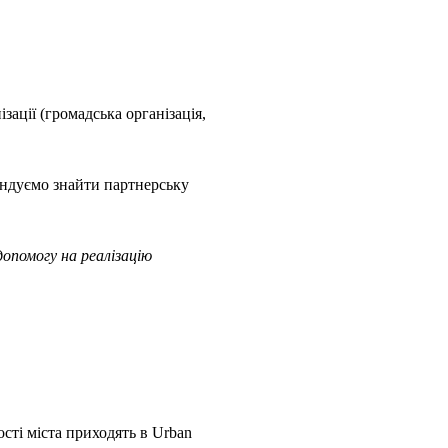
ації (громадська організація,
ендуємо знайти партнерську
опомогу на реалізацію
сті міста приходять в Urban