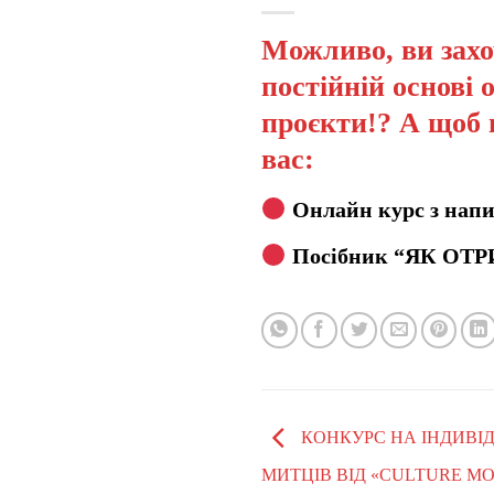
Можливо, ви захо
постійній основі 
проєкти!? А щоб 
вас:
Онлайн курс з напи
Посібник “ЯК ОТР
КОНКУРС НА ІНДИВІД
МИТЦІВ ВІД «CULTURE M