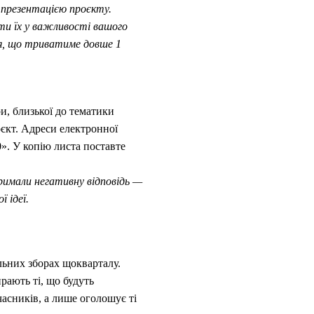
з презентацією проєкту.
ти їх у важливості вашого
ня, що триватиме довше 1
ри, близької до тематики
єкт. Адреси електронної
». У копію листа поставте
тримали негативну відповідь —
 ідеї.
льних зборах щокварталу.
рають ті, що будуть
часників, а лише оголошує ті