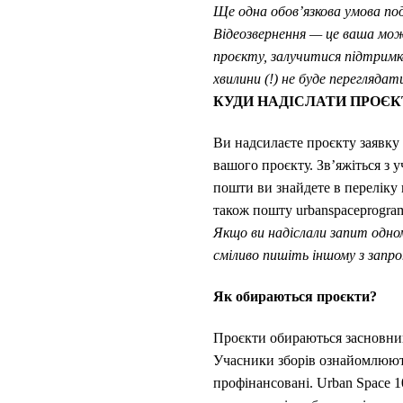
Ще одна обов’язкова умова под
Відеозвернення — це ваша мож
проєкту, залучитися підтримк
хвилини (!) не буде переглядат
КУДИ НАДІСЛАТИ ПРОЄК
Ви надсилаєте проєкту заявку 
вашого проєкту. Зв’яжіться з
пошти ви знайдете в переліку 
також пошту urbanspaceprogr
Якщо ви надіслали запит одном
сміливо пишіть іншому з запро
Як обираються проєкти?
Проєкти обираються засновник
Учасники зборів ознайомлюють
профінансовані. Urban Space 1