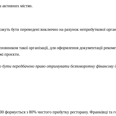
а активних містян.
уть бути переведені виключно на рахунок неприбуткової організ
сновником такої організації, для оформлення документації реком
жі проєкти.
о бути передбачено право отримувати безповоротну фінансову д
0 формується з 80% чистого прибутку ресторану. Франківці та го