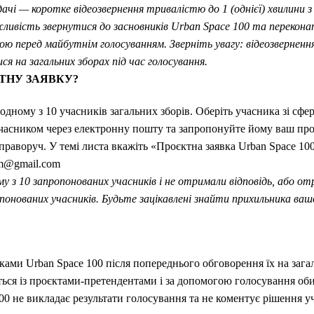
ачі — коротке відеозвернення тривалістю до 1 (однієї) хвилини 
ливість звернутися до засновників Urban Space 100 та перекона
ою перед майбутнім голосуванням. Зверніть увагу: відеозвернен
ися на загальних зборах під час голосування.
ТНУ ЗАЯВКУ?
одному з 10 учасників загальних зборів. Оберіть учасника зі сфе
 учасником через електронну пошту та запропонуйте йому ваш про
праворуч. У темі листа вкажіть «Проєктна заявка Urban Space 100
am@gmail.com
у з 10 запропонованих учасників і не отримали відповідь, або о
понованих учасників. Будьте зацікавлені знайти прихильника вашої
ами Urban Space 100 після попереднього обговорення їх на зага
ся із проєктами-претендентами і за допомогою голосування оби
00 не викладає результати голосування та не коментує рішення у