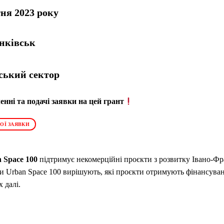
тня 2023 року
нківськ
ський сектор
нні та подачі заявки на цей грант
ОЇ ЗАЯВКИ
 Space 100
підтримує некомерційні проєкти з розвитку Івано-Фр
ики Urban Space 100 вирішують, які проєкти отримують фінансув
 далі.