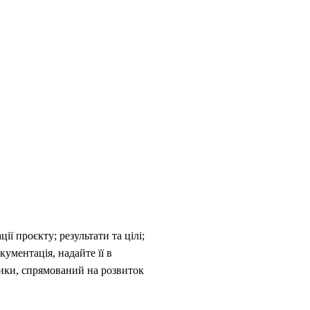
ії проєкту; результати та цілі;
кументація, надайте її в
тики, спрямований на розвиток