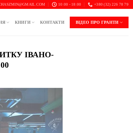
.CHASZMIN@GMAIL.COM
10:00 - 18:00
+380 (32) 226 78 79
НЯ
КНИГИ
КОНТАКТИ
ВІДЕО ПРО ГРАНТИ
ИТКУ ІВАНО-
00