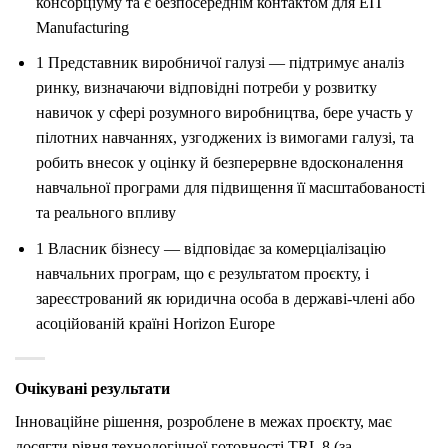
консорціуму та є безпосереднім контактом для EIT
Manufacturing
1 Представник виробничої галузі — підтримує аналіз
ринку, визначаючи відповідні потреби у розвитку
навичок у сфері розумного виробництва, бере участь у
пілотних навчаннях, узгоджених із вимогами галузі, та
робить внесок у оцінку й безперервне вдосконалення
навчальної програми для підвищення її масштабованості
та реального впливу
1 Власник бізнесу — відповідає за комерціалізацію
навчальних програм, що є результатом проєкту, і
зареєстрований як юридична особа в державі-члені або
асоційованій країні Horizon Europe
Очікувані результати
Інноваційне рішення, розроблене в межах проєкту, має
досягти рівня технологічної готовності TRL 8 (за